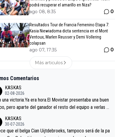
podrá recuperar el amarillo en Niza?
0
ago 08, 8:35
Resultados Tour de Francia Femenino Etapa 7:
Kasia Niewiadoma dicta sentencia en el Mont
Ventoux, Marlen Reusser y Demi Vollering
colapsan
0
ago 07, 17:35
Más articulos
imos Comentarios
KASKAS
02-08-2026
in una victoria.Ya era hora.El Movistar presentaba una buen
po, pero aparte del ganador el resto del equipo a verlas v
.Repito aqui falta algo , y no es precisamente los corredor
KASKAS
a única buena noticia es la mejoría de Enric Más en San S
30-07-2026
tian.Si en la Vuelta a Burgos sigue la mejoría, podríamos t
ce que el belga Cian Uijtdebroeks, tampoco será de la pa
 alguna sorpresa en la Vuelta.Ojalá.