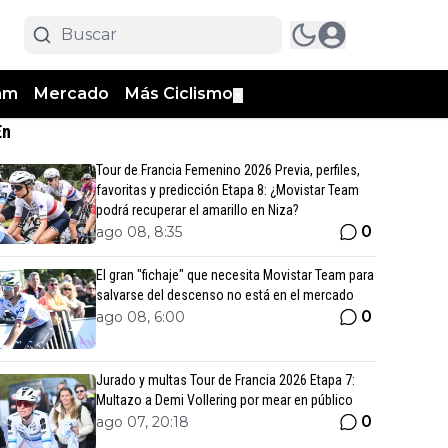
am
Mercado
Más Ciclismo
▼
En
Tour de Francia Femenino 2026 Previa, perfiles,
favoritas y predicción Etapa 8: ¿Movistar Team
podrá recuperar el amarillo en Niza?
0
ago 08, 8:35
El gran "fichaje" que necesita Movistar Team para
salvarse del descenso no está en el mercado
0
ago 08, 6:00
Jurado y multas Tour de Francia 2026 Etapa 7:
Multazo a Demi Vollering por mear en público
0
ago 07, 20:18