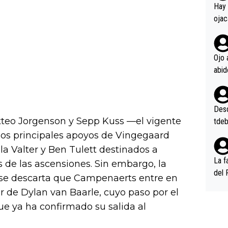
en l
Hay 
ojac
ojac
casi
la m
Ojo 
oque
na i
o ap
n po
Desde
teo Jorgenson y Sepp Kuss —el vigente
tdeb
os principales apoyos de Vingegaard
a Valter y Ben Tulett destinados a
La f
 de las ascensiones. Sin embargo, la
del 
 se descarta que Campenaerts entre en
n, 3
r de Dylan van Baarle, cuyo paso por el
n (E
ue ya ha confirmado su salida al
or),
k (L