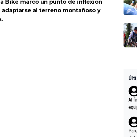
a Bike marcó un punto de inflexión
o: adaptarse al terreno montañoso y
s.
Últ
Al f
equi
enir
es.L
ebas
Pare
ener