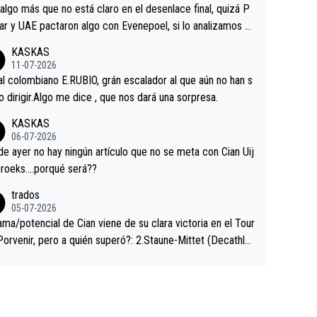
a que era capaz de controlar el miedo", recordó."
algo más que no está claro en el desenlace final, quizá P
ar y UAE pactaron algo con Evenepoel, si lo analizamos P
ar no sprintó a tope y de hecho los últimos metros entra
KASKAS
 sin pedalear, luego está el saludo con Evenepoel dándose
11-07-2026
ano de una manera muy fraternal, más allá de los típicos t
al colombiano E.RUBIO, grán escalador al que aún no han s
s en el hombro con que saludaba a Vingegard. Ahí hubo u
abido dirigir.Algo me dice , que nos dará una sorpresa.
ntrahistoria que nunca sabremos. Quién mucho abarca poc
KASKAS
rieta, a ver si por querer poner a Del Toro con calzador e
06-07-2026
sición de podio UAE y Pojacar se van complicar el tour.
 ayer no hay ningún artículo que no se meta con Cian Uij
roeks….porqué será??
trados
05-07-2026
ama/potencial de Cian viene de su clara victoria en el Tour
Porvenir, pero a quién superó?: 2.Staune-Mittet (Decathlo
4º en el pasado Giro), 3.Hessmann (sí, Hessmann...), 4.Rya
DF), 5.Piganzoli (Visma), 6.Fancellu (Ukyo), 7.Wilksch (Tud
 8.Lenny Martinez (Bahrein), 9. Van Belle (Visma), 10. Vace
idl). A tiempo vista se obtiene mucha información...