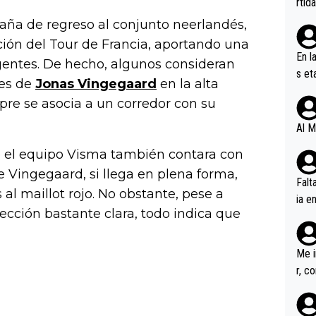
rtid
paña de regreso al conjunto neerlandés,
ción del Tour de Francia, aportando una
En l
gentes. De hecho, algunos consideran
s et
les de
Jonas Vingegaard
en la alta
ífic
re se asocia a un corredor con su
Al M
e el equipo Visma también contara con
e Vingegaard, si llega en plena forma,
Falt
 al maillot rojo. No obstante, pese a
ia e
cción bastante clara, todo indica que
erem
a, M
an tr
Me i
r, c
ar v
rd p