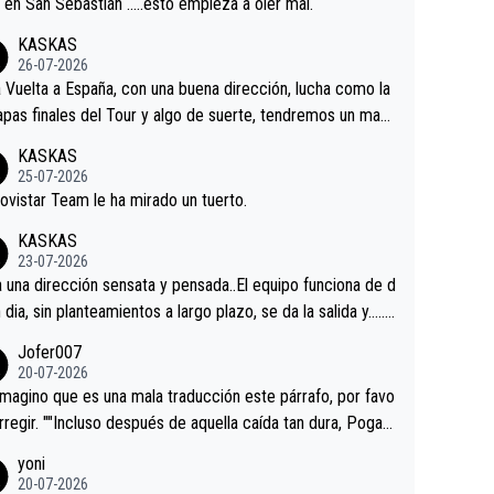
a en San Sebastián …..esto empieza a oler mal.
KASKAS
26-07-2026
a Vuelta a España, con una buena dirección, lucha como la
apas finales del Tour y algo de suerte, tendremos un magn
o resultado.Acepto apuestas………Suerte
KASKAS
25-07-2026
ovistar Team le ha mirado un tuerto.
KASKAS
23-07-2026
a una dirección sensata y pensada..El equipo funciona de d
n dia, sin planteamientos a largo plazo, se da la salida y…..v
os qué pasa.Hecho de menos esos directores , Langaric
Jofer007
inguez, Velez etc etc.Me da pena vivir estos momentos t
20-07-2026
istes sin victorias.
magino que es una mala traducción este párrafo, por favo
orregir. ""Incluso después de aquella caída tan dura, Pogac
olvió a atacarle en un descenso durante el Giro y Vingegaa
yoni
ermaneció pegado a su rueda. Parecía increíble la forma
20-07-2026