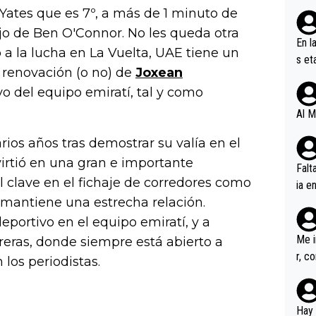
Yates que es 7º, a más de 1 minuto de
ojo de Ben O'Connor. No les queda otra
En l
 a la lucha en La Vuelta, UAE tiene un
s et
 renovación (o no) de
Joxean
ífic
o del equipo emiratí, tal y como
Al M
rios años tras demostrar su valía en el
irtió en una gran e importante
Falt
l clave en el fichaje de corredores como
ia e
e mantiene una estrecha relación.
erem
a, M
portivo en el equipo emiratí, y a
an tr
Me i
reras, donde siempre está abierto a
r, c
los periodistas.
ar v
rd p
en l
Hay 