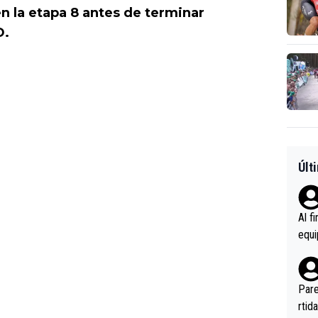
n la etapa 8 antes de terminar
D.
Últ
Al f
equi
enir
es.L
ebas
Pare
ener
rtid