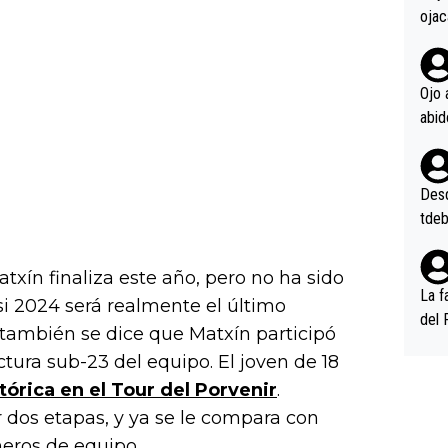
ojac
ojac
casi
la m
Ojo 
oque
na i
o ap
n po
Desde
tdeb
txín finaliza este año, pero no ha sido
La f
si 2024 será realmente el último
del 
también se dice que Matxín participó
n, 3
ctura sub-23 del equipo. El joven de 18
n (E
tórica en el Tour del Porvenir
.
or),
k (L
 dos etapas, y ya se le compara con
eros de equipo.