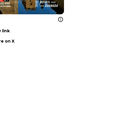
 link
e on X