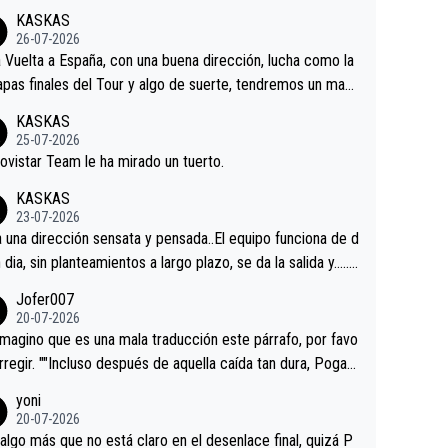
KASKAS
26-07-2026
a Vuelta a España, con una buena dirección, lucha como la
apas finales del Tour y algo de suerte, tendremos un magn
o resultado.Acepto apuestas………Suerte
KASKAS
25-07-2026
ovistar Team le ha mirado un tuerto.
KASKAS
23-07-2026
a una dirección sensata y pensada..El equipo funciona de d
n dia, sin planteamientos a largo plazo, se da la salida y…..v
os qué pasa.Hecho de menos esos directores , Langaric
Jofer007
inguez, Velez etc etc.Me da pena vivir estos momentos t
20-07-2026
istes sin victorias.
magino que es una mala traducción este párrafo, por favo
orregir. ""Incluso después de aquella caída tan dura, Pogac
olvió a atacarle en un descenso durante el Giro y Vingegaa
yoni
ermaneció pegado a su rueda. Parecía increíble la forma
20-07-2026
a que era capaz de controlar el miedo", recordó."
algo más que no está claro en el desenlace final, quizá P