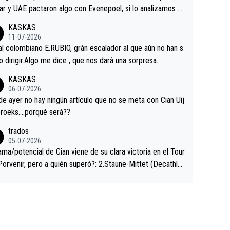
ar y UAE pactaron algo con Evenepoel, si lo analizamos P
ar no sprintó a tope y de hecho los últimos metros entra
KASKAS
 sin pedalear, luego está el saludo con Evenepoel dándose
11-07-2026
ano de una manera muy fraternal, más allá de los típicos t
al colombiano E.RUBIO, grán escalador al que aún no han s
s en el hombro con que saludaba a Vingegard. Ahí hubo u
abido dirigir.Algo me dice , que nos dará una sorpresa.
ntrahistoria que nunca sabremos. Quién mucho abarca poc
KASKAS
rieta, a ver si por querer poner a Del Toro con calzador e
06-07-2026
sición de podio UAE y Pojacar se van complicar el tour.
 ayer no hay ningún artículo que no se meta con Cian Uij
roeks….porqué será??
trados
05-07-2026
ama/potencial de Cian viene de su clara victoria en el Tour
Porvenir, pero a quién superó?: 2.Staune-Mittet (Decathlo
4º en el pasado Giro), 3.Hessmann (sí, Hessmann...), 4.Rya
DF), 5.Piganzoli (Visma), 6.Fancellu (Ukyo), 7.Wilksch (Tud
 8.Lenny Martinez (Bahrein), 9. Van Belle (Visma), 10. Vace
idl). A tiempo vista se obtiene mucha información...