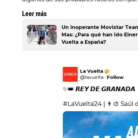
Leer más
Un inoperante Movistar Team 
Mas: ¿Para qué han ido Einer
Vuelta a España?
La Vuelta
@
lavuelta
·
Follow
✨👑 𝙍𝙀𝙔 𝘿𝙀 𝙂𝙍𝘼𝙉𝘼𝘿𝘼

#LaVuelta24
 | 👨‍🎨 Saúl