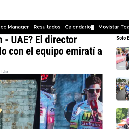
nce Manager
Resultados
Calendario
Movistar Te
▼
n - UAE? El director
Solo 
o con el equipo emiratí a
1:35