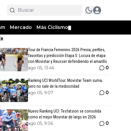
am
Mercado
Más Ciclismo
▼
En
Tour de Francia Femenino 2026 Previa, perfiles,
favoritas y predicción Etapa 5: Locura de etapa
con Movistar y Reusser defendiendo el amarillo
0
ago 05, 13:46
Ranking UCI WorldTour: Movistar Team suma,
pero no sale de la mediocridad
0
ago 05, 9:07
Nuevo Ranking UCI: Tesfatsion se consolida
como el mejor Movistar de largo en 2026
0
ago 05, 9:06