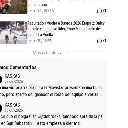
brutal crono
0
ago 04, 20:16
Resultados Vuelta a Burgos 2026 Etapa 2: Onley
se sale y es nuevo líder; Enric Mas se sale de
cara a La Vuelta
0
ago 05, 16:55
Más articulos
imos Comentarios
KASKAS
02-08-2026
in una victoria.Ya era hora.El Movistar presentaba una buen
po, pero aparte del ganador el resto del equipo a verlas v
.Repito aqui falta algo , y no es precisamente los corredor
KASKAS
a única buena noticia es la mejoría de Enric Más en San S
30-07-2026
tian.Si en la Vuelta a Burgos sigue la mejoría, podríamos t
ce que el belga Cian Uijtdebroeks, tampoco será de la pa
 alguna sorpresa en la Vuelta.Ojalá.
a en San Sebastián …..esto empieza a oler mal.