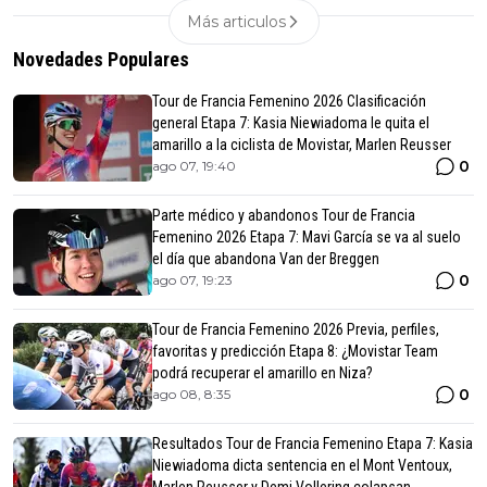
Más articulos
Novedades Populares
Tour de Francia Femenino 2026 Clasificación
general Etapa 7: Kasia Niewiadoma le quita el
amarillo a la ciclista de Movistar, Marlen Reusser
0
ago 07, 19:40
Parte médico y abandonos Tour de Francia
Femenino 2026 Etapa 7: Mavi García se va al suelo
el día que abandona Van der Breggen
0
ago 07, 19:23
Tour de Francia Femenino 2026 Previa, perfiles,
favoritas y predicción Etapa 8: ¿Movistar Team
podrá recuperar el amarillo en Niza?
0
ago 08, 8:35
Resultados Tour de Francia Femenino Etapa 7: Kasia
Niewiadoma dicta sentencia en el Mont Ventoux,
Marlen Reusser y Demi Vollering colapsan