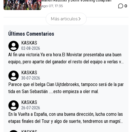
0
ago 07, 17:35
Más articulos
Últimos Comentarios
KASKAS
02-08-2026
Al fin una victoria.Ya era hora.El Movistar presentaba una buen
equipo, pero aparte del ganador el resto del equipo a verlas ve
nir.Repito aqui falta algo , y no es precisamente los corredore
KASKAS
s.La única buena noticia es la mejoría de Enric Más en San Seb
30-07-2026
astian.Si en la Vuelta a Burgos sigue la mejoría, podríamos ten
Parece que el belga Cian Uijtdebroeks, tampoco será de la par
er alguna sorpresa en la Vuelta.Ojalá.
tida en San Sebastián …..esto empieza a oler mal.
KASKAS
26-07-2026
En la Vuelta a España, con una buena dirección, lucha como las
etapas finales del Tour y algo de suerte, tendremos un magnífi
co resultado.Acepto apuestas………Suerte