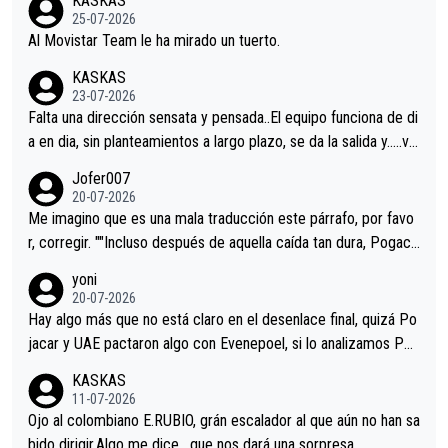
KASKAS
25-07-2026
Al Movistar Team le ha mirado un tuerto.
KASKAS
23-07-2026
Falta una dirección sensata y pensada..El equipo funciona de di
a en dia, sin planteamientos a largo plazo, se da la salida y…..ve
remos qué pasa.Hecho de menos esos directores , Langarica,
Jofer007
Minguez, Velez etc etc.Me da pena vivir estos momentos tan
20-07-2026
tristes sin victorias.
Me imagino que es una mala traducción este párrafo, por favo
r, corregir. ""Incluso después de aquella caída tan dura, Pogaca
r volvió a atacarle en un descenso durante el Giro y Vingegaard
yoni
permaneció pegado a su rueda. Parecía increíble la forma en l
20-07-2026
a que era capaz de controlar el miedo", recordó."
Hay algo más que no está claro en el desenlace final, quizá Po
jacar y UAE pactaron algo con Evenepoel, si lo analizamos Poj
acar no sprintó a tope y de hecho los últimos metros entra cas
KASKAS
i sin pedalear, luego está el saludo con Evenepoel dándose la
11-07-2026
mano de una manera muy fraternal, más allá de los típicos toqu
Ojo al colombiano E.RUBIO, grán escalador al que aún no han sa
es en el hombro con que saludaba a Vingegard. Ahí hubo una in
bido dirigir.Algo me dice , que nos dará una sorpresa.