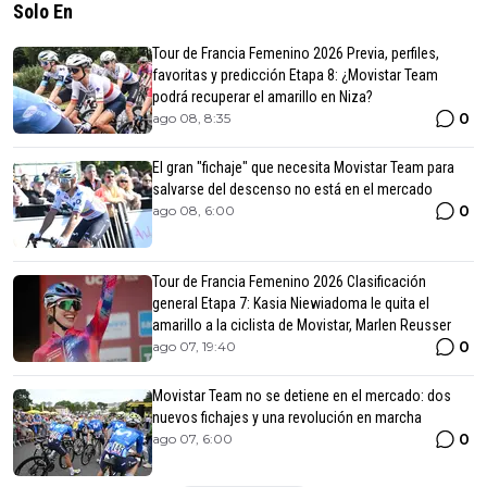
Solo En
Tour de Francia Femenino 2026 Previa, perfiles,
favoritas y predicción Etapa 8: ¿Movistar Team
podrá recuperar el amarillo en Niza?
0
ago 08, 8:35
El gran "fichaje" que necesita Movistar Team para
salvarse del descenso no está en el mercado
0
ago 08, 6:00
Tour de Francia Femenino 2026 Clasificación
general Etapa 7: Kasia Niewiadoma le quita el
amarillo a la ciclista de Movistar, Marlen Reusser
0
ago 07, 19:40
Movistar Team no se detiene en el mercado: dos
nuevos fichajes y una revolución en marcha
0
ago 07, 6:00