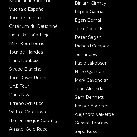
Mundial de Ciclismo
Biniam Girmay
Vuelta a España
Filippo Ganna
Tour de Francia
Egan Bernal
Critérium du Dauphiné
Tom Pidcock
Lieja-Bastoña-Lieja
Peter Sagan
Milán-San Remo
Richard Carapaz
Tour de Flandes
Jai Hindley
Paris-Roubaix
Fabio Jakobsen
Strade Bianche
Nairo Quintana
Tour Down Under
Mark Cavendish
UAE Tour
João Almeida
Paris-Niza
Sam Bennett
Tirreno Adriatico
Kasper Asgreen
Volta a Catalunya
Alejandro Valverde
Itzulia Basque Country
Geraint Thomas
Amstel Gold Race
Sepp Kuss