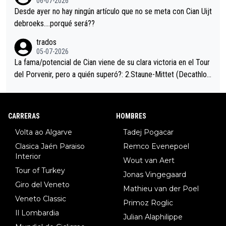
06-07-2026
ción de podio UAE y Pojacar se van complicar el tour.
Desde ayer no hay ningún artículo que no se meta con Cian Uijt
debroeks….porqué será??
trados
05-07-2026
La fama/potencial de Cian viene de su clara victoria en el Tour
del Porvenir, pero a quién superó?: 2.Staune-Mittet (Decathlon,
34º en el pasado Giro), 3.Hessmann (sí, Hessmann...), 4.Ryan (E
DF), 5.Piganzoli (Visma), 6.Fancellu (Ukyo), 7.Wilksch (Tudor),
8.Lenny Martinez (Bahrein), 9. Van Belle (Visma), 10. Vacek (Li
CARRERAS
HOMBRES
dl). A tiempo vista se obtiene mucha información...
Volta ao Algarve
Tadej Pogacar
Clasica Jaén Paraiso
Remco Evenepoel
Interior
Wout van Aert
Tour of Turkey
Jonas Vingegaard
Giro del Veneto
Mathieu van der Poel
Veneto Classic
Primoz Roglic
Il Lombardia
Julian Alaphilippe