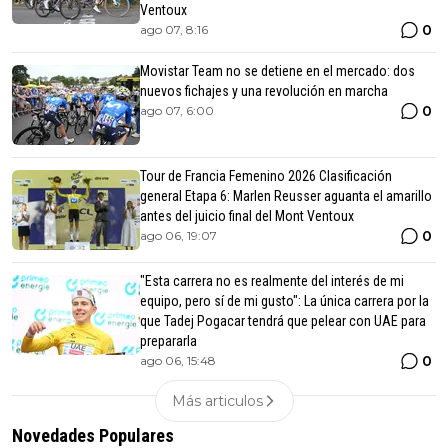
Ventoux
0
ago 07, 8:16
Movistar Team no se detiene en el mercado: dos
nuevos fichajes y una revolución en marcha
0
ago 07, 6:00
Tour de Francia Femenino 2026 Clasificación
general Etapa 6: Marlen Reusser aguanta el amarillo
antes del juicio final del Mont Ventoux
0
ago 06, 19:07
"Esta carrera no es realmente del interés de mi
equipo, pero sí de mi gusto": La única carrera por la
que Tadej Pogacar tendrá que pelear con UAE para
prepararla
0
ago 06, 15:48
Más articulos
Novedades Populares