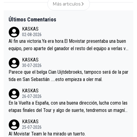
Más articulos
Últimos Comentarios
KASKAS
02-08-2026
Al fin una victoria.Ya era hora.El Movistar presentaba una buen
equipo, pero aparte del ganador el resto del equipo a verlas ve
nir.Repito aqui falta algo , y no es precisamente los corredore
KASKAS
s.La única buena noticia es la mejoría de Enric Más en San Seb
30-07-2026
astian.Si en la Vuelta a Burgos sigue la mejoría, podríamos ten
Parece que el belga Cian Uijtdebroeks, tampoco será de la par
er alguna sorpresa en la Vuelta.Ojalá.
tida en San Sebastián …..esto empieza a oler mal.
KASKAS
26-07-2026
En la Vuelta a España, con una buena dirección, lucha como las
etapas finales del Tour y algo de suerte, tendremos un magnífi
co resultado.Acepto apuestas………Suerte
KASKAS
25-07-2026
Al Movistar Team le ha mirado un tuerto.