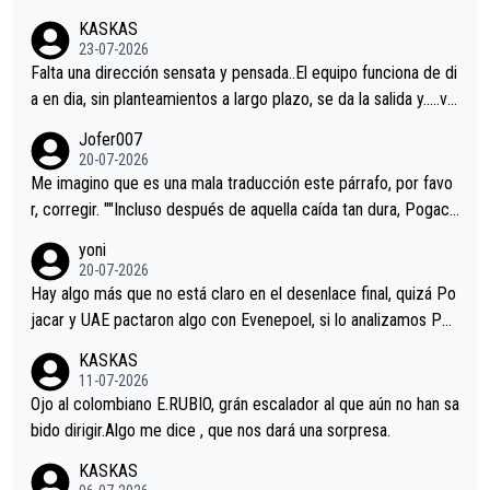
KASKAS
23-07-2026
Falta una dirección sensata y pensada..El equipo funciona de di
a en dia, sin planteamientos a largo plazo, se da la salida y…..ve
remos qué pasa.Hecho de menos esos directores , Langarica,
Jofer007
Minguez, Velez etc etc.Me da pena vivir estos momentos tan
20-07-2026
tristes sin victorias.
Me imagino que es una mala traducción este párrafo, por favo
r, corregir. ""Incluso después de aquella caída tan dura, Pogaca
r volvió a atacarle en un descenso durante el Giro y Vingegaard
yoni
permaneció pegado a su rueda. Parecía increíble la forma en l
20-07-2026
a que era capaz de controlar el miedo", recordó."
Hay algo más que no está claro en el desenlace final, quizá Po
jacar y UAE pactaron algo con Evenepoel, si lo analizamos Poj
acar no sprintó a tope y de hecho los últimos metros entra cas
KASKAS
i sin pedalear, luego está el saludo con Evenepoel dándose la
11-07-2026
mano de una manera muy fraternal, más allá de los típicos toqu
Ojo al colombiano E.RUBIO, grán escalador al que aún no han sa
es en el hombro con que saludaba a Vingegard. Ahí hubo una in
bido dirigir.Algo me dice , que nos dará una sorpresa.
trahistoria que nunca sabremos. Quién mucho abarca poco apri
KASKAS
eta, a ver si por querer poner a Del Toro con calzador en posi