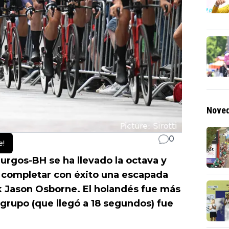
Noved
0
e!
urgos-BH se ha llevado la octava y
 completar con éxito una escapada
k Jason Osborne. El holandés fue más
el grupo (que llegó a 18 segundos) fue