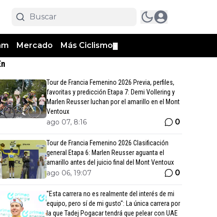
am
Mercado
Más Ciclismo
▼
En
Tour de Francia Femenino 2026 Previa, perfiles,
favoritas y predicción Etapa 7: Demi Vollering y
Marlen Reusser luchan por el amarillo en el Mont
Ventoux
0
ago 07, 8:16
Tour de Francia Femenino 2026 Clasificación
general Etapa 6: Marlen Reusser aguanta el
amarillo antes del juicio final del Mont Ventoux
0
ago 06, 19:07
"Esta carrera no es realmente del interés de mi
equipo, pero sí de mi gusto": La única carrera por
la que Tadej Pogacar tendrá que pelear con UAE