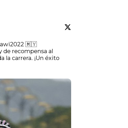
or),
k (L
awi2022
 🇲🇾

 y de recompensa al 
la carrera. ¡Un éxito 