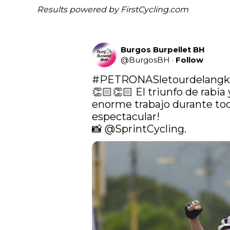
Results powered by
FirstCycling.com
Burgos Burpellet BH
@
BurgosBH
·
Follow
#PETRONASletourdelangk
👏🏻👏🏻 El triunfo de rabia
enorme trabajo durante toda 
espectacular!

📸 
@SprintCycling
. 