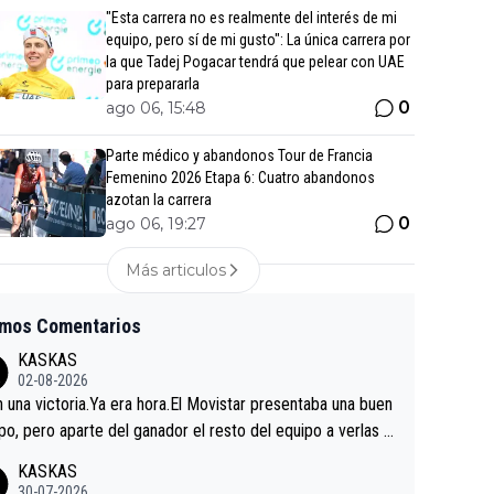
"Esta carrera no es realmente del interés de mi
equipo, pero sí de mi gusto": La única carrera por
la que Tadej Pogacar tendrá que pelear con UAE
para prepararla
0
ago 06, 15:48
Parte médico y abandonos Tour de Francia
Femenino 2026 Etapa 6: Cuatro abandonos
azotan la carrera
0
ago 06, 19:27
Más articulos
imos Comentarios
KASKAS
02-08-2026
in una victoria.Ya era hora.El Movistar presentaba una buen
po, pero aparte del ganador el resto del equipo a verlas v
.Repito aqui falta algo , y no es precisamente los corredor
KASKAS
a única buena noticia es la mejoría de Enric Más en San S
30-07-2026