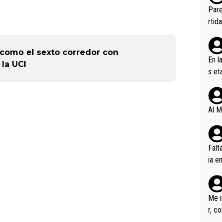
ebas
Pare
ener
rtid
 como el sexto corredor con
En l
 la UCI
s et
ífic
Al M
Falt
ia e
erem
a, M
an tr
Me i
r, c
ar v