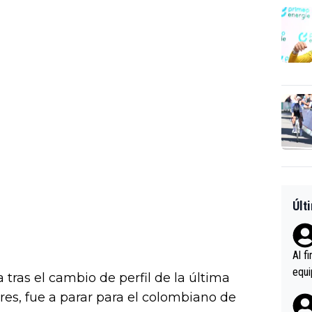
Últ
Al f
equi
 tras el cambio de perfil de la última
enir
es, fue a parar para el colombiano de
es.L