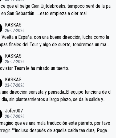
tian.Si en la Vuelta a Burgos sigue la mejoría, podríamos t
ce que el belga Cian Uijtdebroeks, tampoco será de la pa
 alguna sorpresa en la Vuelta.Ojalá.
a en San Sebastián …..esto empieza a oler mal.
KASKAS
26-07-2026
a Vuelta a España, con una buena dirección, lucha como la
apas finales del Tour y algo de suerte, tendremos un magn
o resultado.Acepto apuestas………Suerte
KASKAS
25-07-2026
ovistar Team le ha mirado un tuerto.
KASKAS
23-07-2026
a una dirección sensata y pensada..El equipo funciona de d
n dia, sin planteamientos a largo plazo, se da la salida y…..v
os qué pasa.Hecho de menos esos directores , Langaric
Jofer007
inguez, Velez etc etc.Me da pena vivir estos momentos t
20-07-2026
istes sin victorias.
magino que es una mala traducción este párrafo, por favo
orregir. ""Incluso después de aquella caída tan dura, Pogac
olvió a atacarle en un descenso durante el Giro y Vingegaa