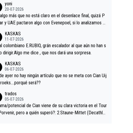
yoni
ermaneció pegado a su rueda. Parecía increíble la forma
20-07-2026
a que era capaz de controlar el miedo", recordó."
algo más que no está claro en el desenlace final, quizá P
ar y UAE pactaron algo con Evenepoel, si lo analizamos P
ar no sprintó a tope y de hecho los últimos metros entra
KASKAS
 sin pedalear, luego está el saludo con Evenepoel dándose
11-07-2026
ano de una manera muy fraternal, más allá de los típicos t
al colombiano E.RUBIO, grán escalador al que aún no han s
s en el hombro con que saludaba a Vingegard. Ahí hubo u
abido dirigir.Algo me dice , que nos dará una sorpresa.
ntrahistoria que nunca sabremos. Quién mucho abarca poc
KASKAS
rieta, a ver si por querer poner a Del Toro con calzador e
06-07-2026
sición de podio UAE y Pojacar se van complicar el tour.
 ayer no hay ningún artículo que no se meta con Cian Uij
roeks….porqué será??
trados
05-07-2026
ama/potencial de Cian viene de su clara victoria en el Tour
Porvenir, pero a quién superó?: 2.Staune-Mittet (Decathlo
4º en el pasado Giro), 3.Hessmann (sí, Hessmann...), 4.Rya
DF), 5.Piganzoli (Visma), 6.Fancellu (Ukyo), 7.Wilksch (Tud