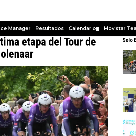
nce Manager
Resultados
Calendario
Movistar Te
▼
ltima etapa del Tour de
Solo 
Molenaar