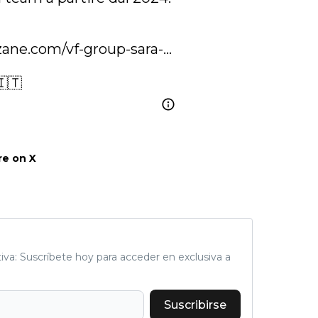
or),
k (L
zane.com/vf-group-sara-…
🇮🇹
e on X
tiva: Suscríbete hoy para acceder en exclusiva a
Suscribirse