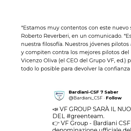
"Estamos muy contentos con este nuevo soc
Roberto Reverberi, en un comunicado. "
nuestra filosofía. Nuestros jóvenes piloto
y compiten contra los mejores pilotos del
Vicenzo Oliva (el CEO del Grupo VF, ed.)
todo lo posible para devolver la confianza
Bardiani-CSF 7 Saber
@
Bardiani_CSF
·
Follow
📣 VF GROUP SARÀ IL NU
DEL 
#greenteam
.

👉 VF Group - Bardiani CSF -
denominazione ufficiale del 