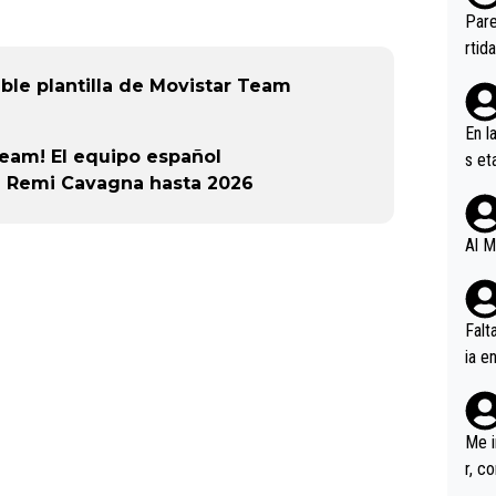
ebas
Pare
ener
rtid
ble plantilla de Movistar Team
En l
Team! El equipo español
s et
e Remi Cavagna hasta 2026
ífic
Al M
Falt
ia e
erem
a, M
an tr
Me i
r, c
ar v