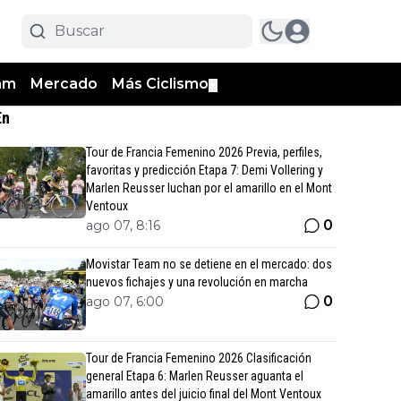
am
Mercado
Más Ciclismo
▼
En
Tour de Francia Femenino 2026 Previa, perfiles,
favoritas y predicción Etapa 7: Demi Vollering y
Marlen Reusser luchan por el amarillo en el Mont
Ventoux
0
ago 07, 8:16
Movistar Team no se detiene en el mercado: dos
nuevos fichajes y una revolución en marcha
0
ago 07, 6:00
Tour de Francia Femenino 2026 Clasificación
general Etapa 6: Marlen Reusser aguanta el
amarillo antes del juicio final del Mont Ventoux