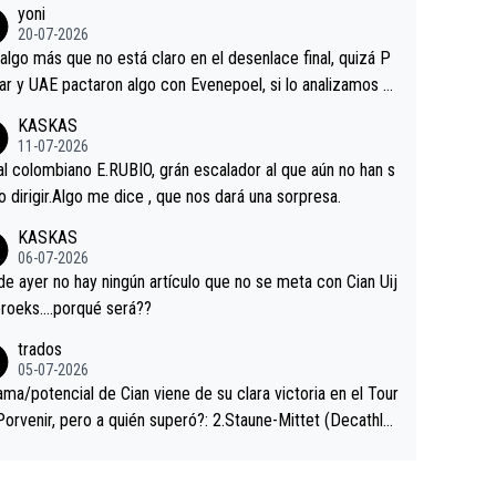
yoni
ermaneció pegado a su rueda. Parecía increíble la forma
20-07-2026
a que era capaz de controlar el miedo", recordó."
algo más que no está claro en el desenlace final, quizá P
ar y UAE pactaron algo con Evenepoel, si lo analizamos P
ar no sprintó a tope y de hecho los últimos metros entra
KASKAS
 sin pedalear, luego está el saludo con Evenepoel dándose
11-07-2026
ano de una manera muy fraternal, más allá de los típicos t
al colombiano E.RUBIO, grán escalador al que aún no han s
s en el hombro con que saludaba a Vingegard. Ahí hubo u
abido dirigir.Algo me dice , que nos dará una sorpresa.
ntrahistoria que nunca sabremos. Quién mucho abarca poc
KASKAS
rieta, a ver si por querer poner a Del Toro con calzador e
06-07-2026
sición de podio UAE y Pojacar se van complicar el tour.
 ayer no hay ningún artículo que no se meta con Cian Uij
roeks….porqué será??
trados
05-07-2026
ama/potencial de Cian viene de su clara victoria en el Tour
Porvenir, pero a quién superó?: 2.Staune-Mittet (Decathlo
4º en el pasado Giro), 3.Hessmann (sí, Hessmann...), 4.Rya
DF), 5.Piganzoli (Visma), 6.Fancellu (Ukyo), 7.Wilksch (Tud