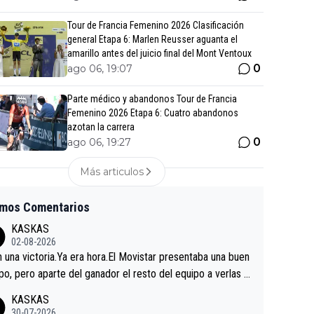
Tour de Francia Femenino 2026 Clasificación
general Etapa 6: Marlen Reusser aguanta el
amarillo antes del juicio final del Mont Ventoux
0
ago 06, 19:07
Parte médico y abandonos Tour de Francia
Femenino 2026 Etapa 6: Cuatro abandonos
azotan la carrera
0
ago 06, 19:27
Más articulos
imos Comentarios
KASKAS
02-08-2026
in una victoria.Ya era hora.El Movistar presentaba una buen
po, pero aparte del ganador el resto del equipo a verlas v
.Repito aqui falta algo , y no es precisamente los corredor
KASKAS
a única buena noticia es la mejoría de Enric Más en San S
30-07-2026