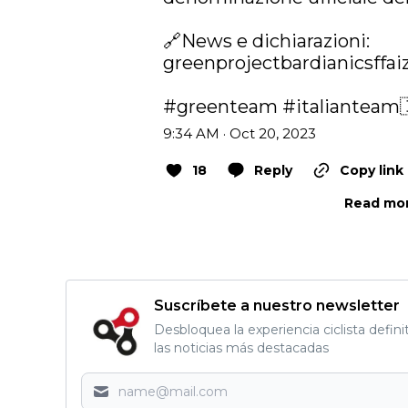
🔗News e dichiarazioni: 
greenprojectbardianicsffai
#greenteam
#italianteam
9:34 AM · Oct 20, 2023
18
Reply
Copy link
Read mor
Suscríbete a nuestro newsletter
Desbloquea la experiencia ciclista defini
las noticias más destacadas