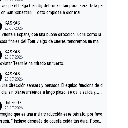
tian.Si en la Vuelta a Burgos sigue la mejoría, podríamos t
ce que el belga Cian Uijtdebroeks, tampoco será de la pa
 alguna sorpresa en la Vuelta.Ojalá.
a en San Sebastián …..esto empieza a oler mal.
KASKAS
26-07-2026
a Vuelta a España, con una buena dirección, lucha como la
apas finales del Tour y algo de suerte, tendremos un magn
o resultado.Acepto apuestas………Suerte
KASKAS
25-07-2026
ovistar Team le ha mirado un tuerto.
KASKAS
23-07-2026
a una dirección sensata y pensada..El equipo funciona de d
n dia, sin planteamientos a largo plazo, se da la salida y…..v
os qué pasa.Hecho de menos esos directores , Langaric
Jofer007
inguez, Velez etc etc.Me da pena vivir estos momentos t
20-07-2026
istes sin victorias.
magino que es una mala traducción este párrafo, por favo
orregir. ""Incluso después de aquella caída tan dura, Pogac
olvió a atacarle en un descenso durante el Giro y Vingegaa