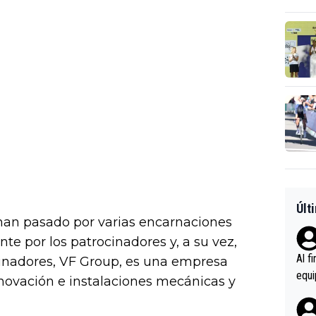
Últ
a han pasado por varias encarnaciones
te por los patrocinadores y, a su vez,
Al f
ocinadores, VF Group, es una empresa
equi
enovación e instalaciones mecánicas y
enir
es.L