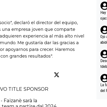
rd p
en l
Hay 
ojac
io", declaró el director del equipo,
ojac
Es una empresa joven que comparte
casi
la m
s adquieren experiencia al más alto nivel
Ojo 
oque
 mundo. Me gustaría dar las gracias a
na i
 por apoyarnos para crecer. Haremos
o ap
 con grandes resultados".
n po
Desde
tdeb
La f
OVO TITLE SPONSOR 
del 
n, 3
 Faizanè sarà la 
n (E
team a partire dal 2024. 
