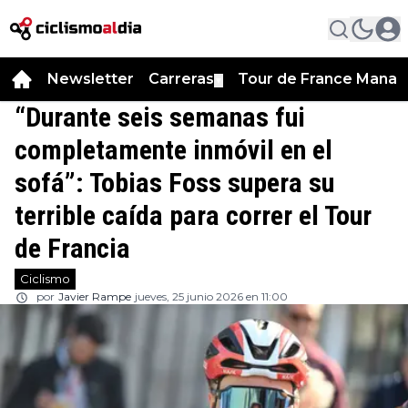
Newsletter
Carreras
Tour de France Manag
▼
“Durante seis semanas fui
completamente inmóvil en el
sofá”: Tobias Foss supera su
terrible caída para correr el Tour
de Francia
Ciclismo
por
Javier Rampe
jueves, 25 junio 2026 en 11:00