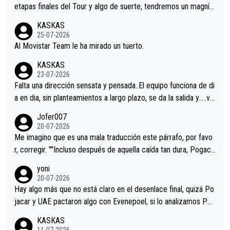
etapas finales del Tour y algo de suerte, tendremos un magnífi
co resultado.Acepto apuestas………Suerte
KASKAS
25-07-2026
Al Movistar Team le ha mirado un tuerto.
KASKAS
23-07-2026
Falta una dirección sensata y pensada..El equipo funciona de di
a en dia, sin planteamientos a largo plazo, se da la salida y…..ve
remos qué pasa.Hecho de menos esos directores , Langarica,
Jofer007
Minguez, Velez etc etc.Me da pena vivir estos momentos tan
20-07-2026
tristes sin victorias.
Me imagino que es una mala traducción este párrafo, por favo
r, corregir. ""Incluso después de aquella caída tan dura, Pogaca
r volvió a atacarle en un descenso durante el Giro y Vingegaard
yoni
permaneció pegado a su rueda. Parecía increíble la forma en l
20-07-2026
a que era capaz de controlar el miedo", recordó."
Hay algo más que no está claro en el desenlace final, quizá Po
jacar y UAE pactaron algo con Evenepoel, si lo analizamos Poj
acar no sprintó a tope y de hecho los últimos metros entra cas
KASKAS
i sin pedalear, luego está el saludo con Evenepoel dándose la