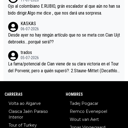
11-07-2026
mano de una manera muy fraternal, más allá de los típicos toqu
Ojo al colombiano E.RUBIO, grán escalador al que aún no han sa
es en el hombro con que saludaba a Vingegard. Ahí hubo una in
bido dirigir.Algo me dice , que nos dará una sorpresa.
trahistoria que nunca sabremos. Quién mucho abarca poco apri
KASKAS
eta, a ver si por querer poner a Del Toro con calzador en posi
06-07-2026
ción de podio UAE y Pojacar se van complicar el tour.
Desde ayer no hay ningún artículo que no se meta con Cian Uijt
debroeks….porqué será??
trados
05-07-2026
La fama/potencial de Cian viene de su clara victoria en el Tour
del Porvenir, pero a quién superó?: 2.Staune-Mittet (Decathlon,
34º en el pasado Giro), 3.Hessmann (sí, Hessmann...), 4.Ryan (E
DF), 5.Piganzoli (Visma), 6.Fancellu (Ukyo), 7.Wilksch (Tudor),
8.Lenny Martinez (Bahrein), 9. Van Belle (Visma), 10. Vacek (Li
CARRERAS
HOMBRES
dl). A tiempo vista se obtiene mucha información...
Volta ao Algarve
Tadej Pogacar
Clasica Jaén Paraiso
Remco Evenepoel
Interior
Wout van Aert
Tour of Turkey
Jonas Vingegaard