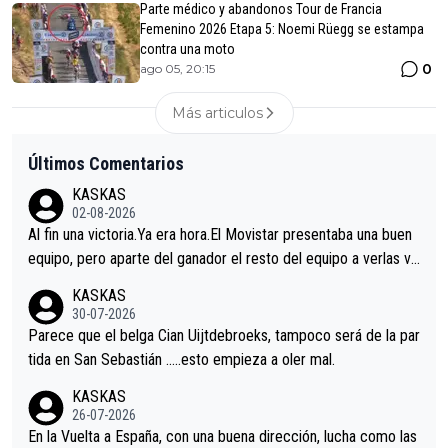
Parte médico y abandonos Tour de Francia
Femenino 2026 Etapa 5: Noemi Rüegg se estampa
contra una moto
0
ago 05, 20:15
Más articulos
Últimos Comentarios
KASKAS
02-08-2026
Al fin una victoria.Ya era hora.El Movistar presentaba una buen
equipo, pero aparte del ganador el resto del equipo a verlas ve
nir.Repito aqui falta algo , y no es precisamente los corredore
KASKAS
s.La única buena noticia es la mejoría de Enric Más en San Seb
30-07-2026
astian.Si en la Vuelta a Burgos sigue la mejoría, podríamos ten
Parece que el belga Cian Uijtdebroeks, tampoco será de la par
er alguna sorpresa en la Vuelta.Ojalá.
tida en San Sebastián …..esto empieza a oler mal.
KASKAS
26-07-2026
En la Vuelta a España, con una buena dirección, lucha como las