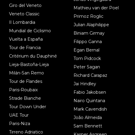
Giro del Veneto
Mathieu van der Poel
Veneto Classic
Primoz Roglic
Il Lombardia
Julian Alaphilippe
Mundial de Ciclismo
Biniam Girmay
Vuelta a España
Filippo Ganna
Tour de Francia
Egan Bernal
Critérium du Dauphiné
Tom Pidcock
Lieja-Bastoña-Lieja
Peter Sagan
Milán-San Remo
Richard Carapaz
Tour de Flandes
Jai Hindley
Paris-Roubaix
Fabio Jakobsen
Strade Bianche
Nairo Quintana
Tour Down Under
Mark Cavendish
UAE Tour
João Almeida
Paris-Niza
Sam Bennett
Tirreno Adriatico
Kasper Asgreen