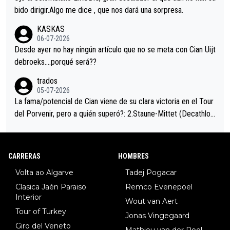
es en el hombro con que saludaba a Vingegard. Ahí hubo una in
bido dirigir.Algo me dice , que nos dará una sorpresa.
trahistoria que nunca sabremos. Quién mucho abarca poco apri
KASKAS
eta, a ver si por querer poner a Del Toro con calzador en posi
06-07-2026
ción de podio UAE y Pojacar se van complicar el tour.
Desde ayer no hay ningún artículo que no se meta con Cian Uijt
debroeks….porqué será??
trados
05-07-2026
La fama/potencial de Cian viene de su clara victoria en el Tour
del Porvenir, pero a quién superó?: 2.Staune-Mittet (Decathlon,
34º en el pasado Giro), 3.Hessmann (sí, Hessmann...), 4.Ryan (E
DF), 5.Piganzoli (Visma), 6.Fancellu (Ukyo), 7.Wilksch (Tudor),
8.Lenny Martinez (Bahrein), 9. Van Belle (Visma), 10. Vacek (Li
CARRERAS
HOMBRES
dl). A tiempo vista se obtiene mucha información...
Volta ao Algarve
Tadej Pogacar
Clasica Jaén Paraiso
Remco Evenepoel
Interior
Wout van Aert
Tour of Turkey
Jonas Vingegaard
Giro del Veneto
Mathieu van der Poel