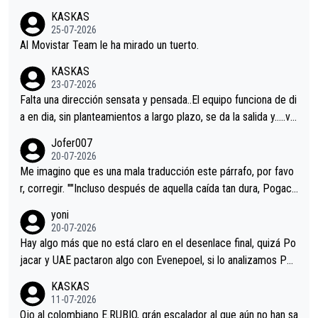
co resultado.Acepto apuestas………Suerte
KASKAS
25-07-2026
Al Movistar Team le ha mirado un tuerto.
KASKAS
23-07-2026
Falta una dirección sensata y pensada..El equipo funciona de di
a en dia, sin planteamientos a largo plazo, se da la salida y…..ve
remos qué pasa.Hecho de menos esos directores , Langarica,
Jofer007
Minguez, Velez etc etc.Me da pena vivir estos momentos tan
20-07-2026
tristes sin victorias.
Me imagino que es una mala traducción este párrafo, por favo
r, corregir. ""Incluso después de aquella caída tan dura, Pogaca
r volvió a atacarle en un descenso durante el Giro y Vingegaard
yoni
permaneció pegado a su rueda. Parecía increíble la forma en l
20-07-2026
a que era capaz de controlar el miedo", recordó."
Hay algo más que no está claro en el desenlace final, quizá Po
jacar y UAE pactaron algo con Evenepoel, si lo analizamos Poj
acar no sprintó a tope y de hecho los últimos metros entra cas
KASKAS
i sin pedalear, luego está el saludo con Evenepoel dándose la
11-07-2026
mano de una manera muy fraternal, más allá de los típicos toqu
Ojo al colombiano E.RUBIO, grán escalador al que aún no han sa