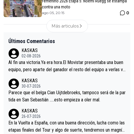
Femenino 2026 Etapa 5: Noemi Rüegg se estampa
contra una moto
0
ago 05, 20:15
Más articulos
Últimos Comentarios
KASKAS
02-08-2026
Al fin una victoria.Ya era hora.El Movistar presentaba una buen
equipo, pero aparte del ganador el resto del equipo a verlas ve
nir.Repito aqui falta algo , y no es precisamente los corredore
KASKAS
s.La única buena noticia es la mejoría de Enric Más en San Seb
30-07-2026
astian.Si en la Vuelta a Burgos sigue la mejoría, podríamos ten
Parece que el belga Cian Uijtdebroeks, tampoco será de la par
er alguna sorpresa en la Vuelta.Ojalá.
tida en San Sebastián …..esto empieza a oler mal.
KASKAS
26-07-2026
En la Vuelta a España, con una buena dirección, lucha como las
etapas finales del Tour y algo de suerte, tendremos un magnífi