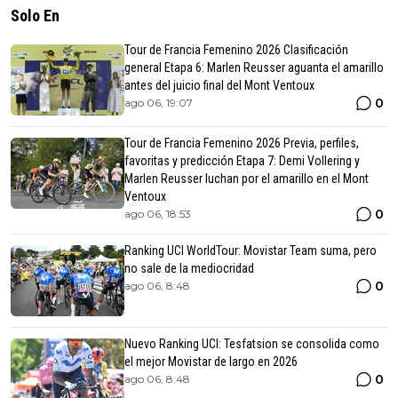
Solo En
Tour de Francia Femenino 2026 Clasificación
general Etapa 6: Marlen Reusser aguanta el amarillo
antes del juicio final del Mont Ventoux
0
ago 06, 19:07
Tour de Francia Femenino 2026 Previa, perfiles,
favoritas y predicción Etapa 7: Demi Vollering y
Marlen Reusser luchan por el amarillo en el Mont
Ventoux
0
ago 06, 18:53
Ranking UCI WorldTour: Movistar Team suma, pero
no sale de la mediocridad
0
ago 06, 8:48
Nuevo Ranking UCI: Tesfatsion se consolida como
el mejor Movistar de largo en 2026
0
ago 06, 8:48