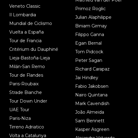
Veneto Classic
Primoz Roglic
Il Lombardia
Julian Alaphilippe
Mundial de Ciclismo
Biniam Girmay
Vuelta a España
Filippo Ganna
Tour de Francia
Egan Bernal
Critérium du Dauphiné
Tom Pidcock
Lieja-Bastoña-Lieja
Peter Sagan
Milán-San Remo
Richard Carapaz
Tour de Flandes
Jai Hindley
Paris-Roubaix
Fabio Jakobsen
Strade Bianche
Nairo Quintana
Tour Down Under
Mark Cavendish
UAE Tour
João Almeida
Paris-Niza
Sam Bennett
Tirreno Adriatico
Kasper Asgreen
Volta a Catalunya
Alejandro Valverde