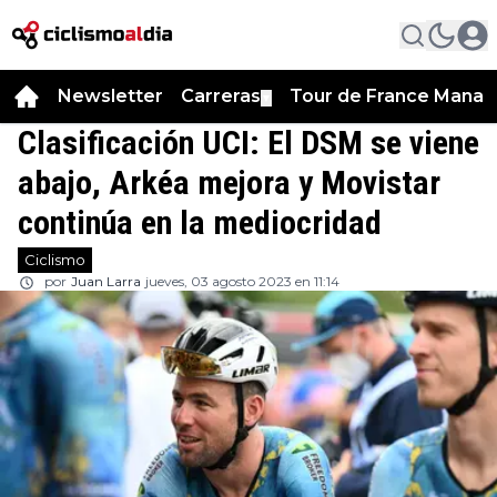
Newsletter
Carreras
Tour de France Manag
▼
Clasificación UCI: El DSM se viene
abajo, Arkéa mejora y Movistar
continúa en la mediocridad
Ciclismo
por
Juan Larra
jueves, 03 agosto 2023 en 11:14