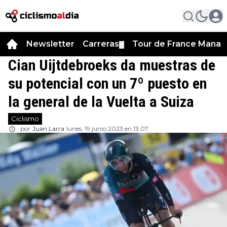
Newsletter
Carreras
Tour de France Manag
▼
Cian Uijtdebroeks da muestras de
su potencial con un 7º puesto en
la general de la Vuelta a Suiza
Ciclismo
por
Juan Larra
lunes, 19 junio 2023 en 13:07