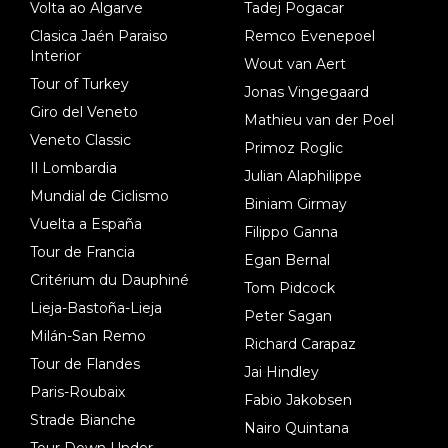
Volta ao Algarve
Tadej Pogacar
Clasica Jaén Paraiso
Remco Evenepoel
Interior
Wout van Aert
Tour of Turkey
Jonas Vingegaard
Giro del Veneto
Mathieu van der Poel
Veneto Classic
Primoz Roglic
Il Lombardia
Julian Alaphilippe
Mundial de Ciclismo
Biniam Girmay
Vuelta a España
Filippo Ganna
Tour de Francia
Egan Bernal
Critérium du Dauphiné
Tom Pidcock
Lieja-Bastoña-Lieja
Peter Sagan
Milán-San Remo
Richard Carapaz
Tour de Flandes
Jai Hindley
Paris-Roubaix
Fabio Jakobsen
Strade Bianche
Nairo Quintana
Tour Down Under