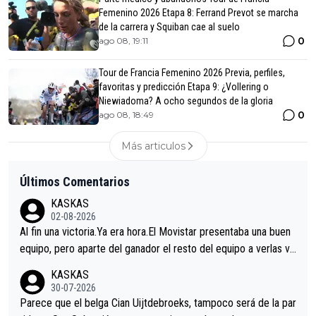
Femenino 2026 Etapa 8: Ferrand Prevot se marcha
de la carrera y Squiban cae al suelo
0
ago 08, 19:11
Tour de Francia Femenino 2026 Previa, perfiles,
favoritas y predicción Etapa 9: ¿Vollering o
Niewiadoma? A ocho segundos de la gloria
0
ago 08, 18:49
Más articulos
Últimos Comentarios
KASKAS
02-08-2026
Al fin una victoria.Ya era hora.El Movistar presentaba una buen
equipo, pero aparte del ganador el resto del equipo a verlas ve
nir.Repito aqui falta algo , y no es precisamente los corredore
KASKAS
s.La única buena noticia es la mejoría de Enric Más en San Seb
30-07-2026
astian.Si en la Vuelta a Burgos sigue la mejoría, podríamos ten
Parece que el belga Cian Uijtdebroeks, tampoco será de la par