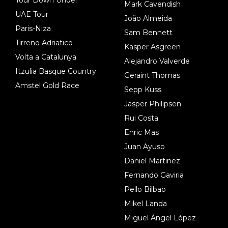
Mark Cavendish
UAE Tour
João Almeida
Paris-Niza
Sam Bennett
Tirreno Adriatico
Kasper Asgreen
Volta a Catalunya
Alejandro Valverde
Itzulia Basque Country
Geraint Thomas
Amstel Gold Race
Sepp Kuss
Jasper Philipsen
Rui Costa
Enric Mas
Juan Ayuso
Daniel Martinez
Fernando Gaviria
Pello Bilbao
Mikel Landa
Miguel Ángel López