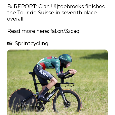
📝 REPORT: Cian Uijtdebroeks finishes 
the Tour de Suisse in seventh place 
overall. 

Read more here: 
fal.cn/3zcaq
📸: Sprintcycling 