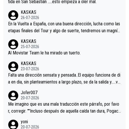
er alguna sorpresa en la Vuelta.Ojalá.
tida en San Sebastián …..esto empieza a oler mal.
KASKAS
26-07-2026
En la Vuelta a España, con una buena dirección, lucha como las
etapas finales del Tour y algo de suerte, tendremos un magnífi
co resultado.Acepto apuestas………Suerte
KASKAS
25-07-2026
Al Movistar Team le ha mirado un tuerto.
KASKAS
23-07-2026
Falta una dirección sensata y pensada..El equipo funciona de di
a en dia, sin planteamientos a largo plazo, se da la salida y…..ve
remos qué pasa.Hecho de menos esos directores , Langarica,
Jofer007
Minguez, Velez etc etc.Me da pena vivir estos momentos tan
20-07-2026
tristes sin victorias.
Me imagino que es una mala traducción este párrafo, por favo
r, corregir. ""Incluso después de aquella caída tan dura, Pogaca
r volvió a atacarle en un descenso durante el Giro y Vingegaard
yoni
permaneció pegado a su rueda. Parecía increíble la forma en l
20-07-2026