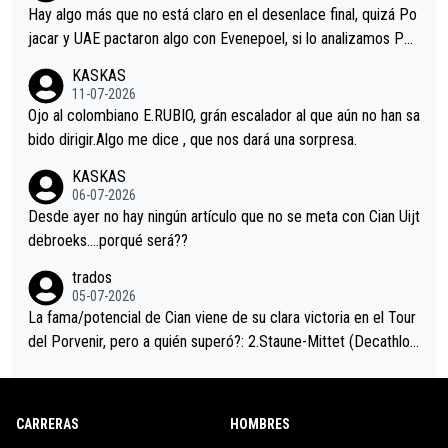
a que era capaz de controlar el miedo", recordó."
Hay algo más que no está claro en el desenlace final, quizá Po
jacar y UAE pactaron algo con Evenepoel, si lo analizamos Poj
acar no sprintó a tope y de hecho los últimos metros entra cas
KASKAS
i sin pedalear, luego está el saludo con Evenepoel dándose la
11-07-2026
mano de una manera muy fraternal, más allá de los típicos toqu
Ojo al colombiano E.RUBIO, grán escalador al que aún no han sa
es en el hombro con que saludaba a Vingegard. Ahí hubo una in
bido dirigir.Algo me dice , que nos dará una sorpresa.
trahistoria que nunca sabremos. Quién mucho abarca poco apri
KASKAS
eta, a ver si por querer poner a Del Toro con calzador en posi
06-07-2026
ción de podio UAE y Pojacar se van complicar el tour.
Desde ayer no hay ningún artículo que no se meta con Cian Uijt
debroeks….porqué será??
trados
05-07-2026
La fama/potencial de Cian viene de su clara victoria en el Tour
del Porvenir, pero a quién superó?: 2.Staune-Mittet (Decathlon,
34º en el pasado Giro), 3.Hessmann (sí, Hessmann...), 4.Ryan (E
DF), 5.Piganzoli (Visma), 6.Fancellu (Ukyo), 7.Wilksch (Tudor),
8.Lenny Martinez (Bahrein), 9. Van Belle (Visma), 10. Vacek (Li
CARRERAS
HOMBRES
dl). A tiempo vista se obtiene mucha información...