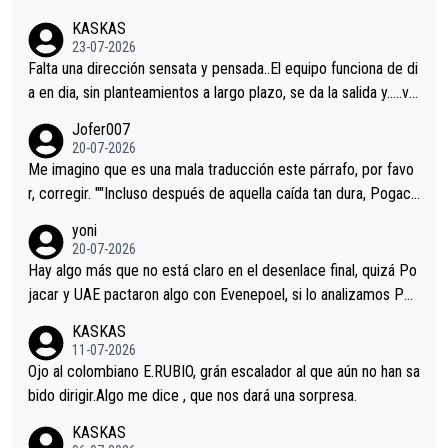
KASKAS
23-07-2026
Falta una dirección sensata y pensada..El equipo funciona de di
a en dia, sin planteamientos a largo plazo, se da la salida y…..ve
remos qué pasa.Hecho de menos esos directores , Langarica,
Jofer007
Minguez, Velez etc etc.Me da pena vivir estos momentos tan
20-07-2026
tristes sin victorias.
Me imagino que es una mala traducción este párrafo, por favo
r, corregir. ""Incluso después de aquella caída tan dura, Pogaca
r volvió a atacarle en un descenso durante el Giro y Vingegaard
yoni
permaneció pegado a su rueda. Parecía increíble la forma en l
20-07-2026
a que era capaz de controlar el miedo", recordó."
Hay algo más que no está claro en el desenlace final, quizá Po
jacar y UAE pactaron algo con Evenepoel, si lo analizamos Poj
acar no sprintó a tope y de hecho los últimos metros entra cas
KASKAS
i sin pedalear, luego está el saludo con Evenepoel dándose la
11-07-2026
mano de una manera muy fraternal, más allá de los típicos toqu
Ojo al colombiano E.RUBIO, grán escalador al que aún no han sa
es en el hombro con que saludaba a Vingegard. Ahí hubo una in
bido dirigir.Algo me dice , que nos dará una sorpresa.
trahistoria que nunca sabremos. Quién mucho abarca poco apri
KASKAS
eta, a ver si por querer poner a Del Toro con calzador en posi