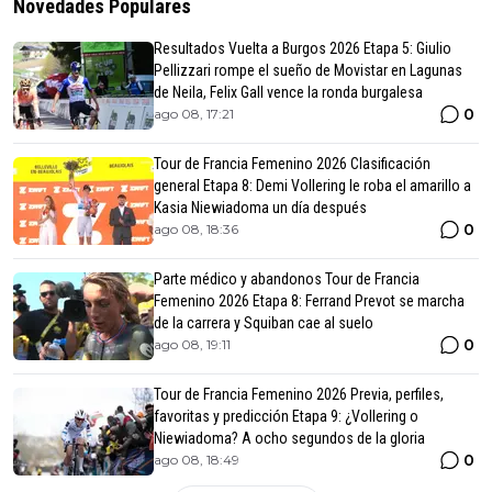
Novedades Populares
Resultados Vuelta a Burgos 2026 Etapa 5: Giulio
Pellizzari rompe el sueño de Movistar en Lagunas
de Neila, Felix Gall vence la ronda burgalesa
0
ago 08, 17:21
Tour de Francia Femenino 2026 Clasificación
general Etapa 8: Demi Vollering le roba el amarillo a
Kasia Niewiadoma un día después
0
ago 08, 18:36
Parte médico y abandonos Tour de Francia
Femenino 2026 Etapa 8: Ferrand Prevot se marcha
de la carrera y Squiban cae al suelo
0
ago 08, 19:11
Tour de Francia Femenino 2026 Previa, perfiles,
favoritas y predicción Etapa 9: ¿Vollering o
Niewiadoma? A ocho segundos de la gloria
0
ago 08, 18:49