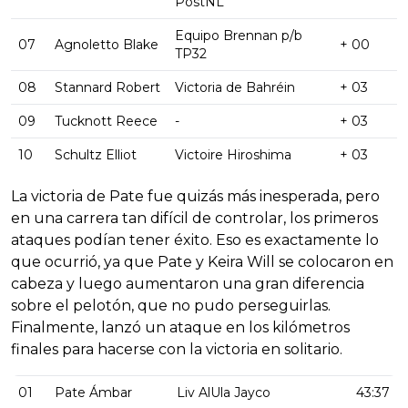
PostNL
Equipo Brennan p/b
07
Agnoletto Blake
+ 00
TP32
08
Stannard Robert
Victoria de Bahréin
+ 03
09
Tucknott Reece
-
+ 03
10
Schultz Elliot
Victoire Hiroshima
+ 03
La victoria de Pate fue quizás más inesperada, pero
en una carrera tan difícil de controlar, los primeros
ataques podían tener éxito. Eso es exactamente lo
que ocurrió, ya que Pate y Keira Will se colocaron en
cabeza y luego aumentaron una gran diferencia
sobre el pelotón, que no pudo perseguirlas.
Finalmente, lanzó un ataque en los kilómetros
finales para hacerse con la victoria en solitario.
01
Pate Ámbar
Liv AlUla Jayco
43:37