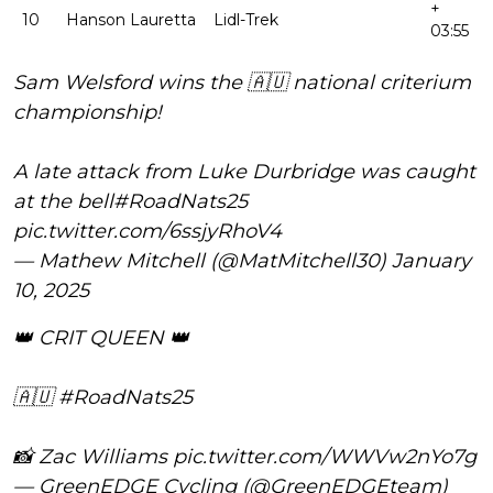
+
10
Hanson Lauretta
Lidl-Trek
03:55
Sam Welsford wins the 🇦🇺 national criterium
championship!
A late attack from Luke Durbridge was caught
at the bell
#RoadNats25
pic.twitter.com/6ssjyRhoV4
— Mathew Mitchell (@MatMitchell30)
January
10, 2025
👑 CRIT QUEEN 👑
🇦🇺
#RoadNats25
📸 Zac Williams
pic.twitter.com/WWVw2nYo7g
— GreenEDGE Cycling (@GreenEDGEteam)