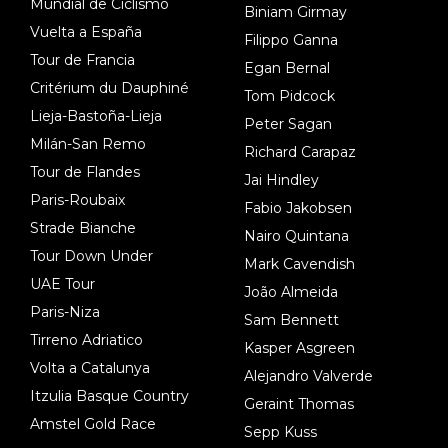
Mundial de Ciclismo
Biniam Girmay
Vuelta a España
Filippo Ganna
Tour de Francia
Egan Bernal
Critérium du Dauphiné
Tom Pidcock
Lieja-Bastoña-Lieja
Peter Sagan
Milán-San Remo
Richard Carapaz
Tour de Flandes
Jai Hindley
Paris-Roubaix
Fabio Jakobsen
Strade Bianche
Nairo Quintana
Tour Down Under
Mark Cavendish
UAE Tour
João Almeida
Paris-Niza
Sam Bennett
Tirreno Adriatico
Kasper Asgreen
Volta a Catalunya
Alejandro Valverde
Itzulia Basque Country
Geraint Thomas
Amstel Gold Race
Sepp Kuss