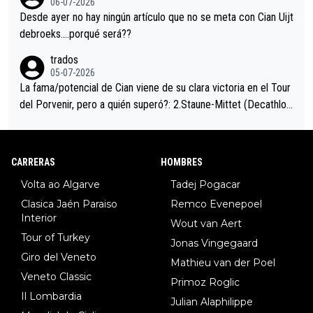
06-07-2026
ción de podio UAE y Pojacar se van complicar el tour.
Desde ayer no hay ningún artículo que no se meta con Cian Uijt
debroeks….porqué será??
trados
05-07-2026
La fama/potencial de Cian viene de su clara victoria en el Tour
del Porvenir, pero a quién superó?: 2.Staune-Mittet (Decathlon,
34º en el pasado Giro), 3.Hessmann (sí, Hessmann...), 4.Ryan (E
DF), 5.Piganzoli (Visma), 6.Fancellu (Ukyo), 7.Wilksch (Tudor),
8.Lenny Martinez (Bahrein), 9. Van Belle (Visma), 10. Vacek (Li
CARRERAS
HOMBRES
dl). A tiempo vista se obtiene mucha información...
Volta ao Algarve
Tadej Pogacar
Clasica Jaén Paraiso
Remco Evenepoel
Interior
Wout van Aert
Tour of Turkey
Jonas Vingegaard
Giro del Veneto
Mathieu van der Poel
Veneto Classic
Primoz Roglic
Il Lombardia
Julian Alaphilippe