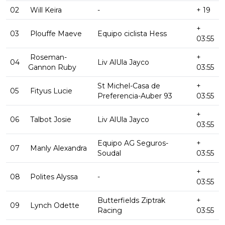
02
Will Keira
-
+ 19
+
03
Plouffe Maeve
Equipo ciclista Hess
03:55
Roseman-
+
04
Liv AlUla Jayco
Gannon Ruby
03:55
St Michel-Casa de
+
05
Fityus Lucie
Preferencia-Auber 93
03:55
+
06
Talbot Josie
Liv AlUla Jayco
03:55
Equipo AG Seguros-
+
07
Manly Alexandra
Soudal
03:55
+
08
Polites Alyssa
-
03:55
Butterfields Ziptrak
+
09
Lynch Odette
Racing
03:55