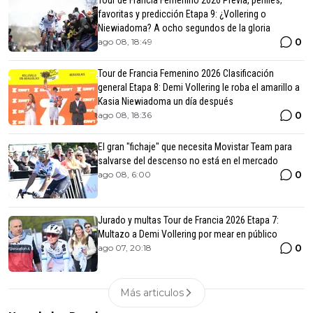
Tour de Francia Femenino 2026 Previa, perfiles,
favoritas y predicción Etapa 9: ¿Vollering o
Niewiadoma? A ocho segundos de la gloria
0
ago 08, 18:49
Tour de Francia Femenino 2026 Clasificación
general Etapa 8: Demi Vollering le roba el amarillo a
Kasia Niewiadoma un día después
0
ago 08, 18:36
El gran "fichaje" que necesita Movistar Team para
salvarse del descenso no está en el mercado
0
ago 08, 6:00
Jurado y multas Tour de Francia 2026 Etapa 7:
Multazo a Demi Vollering por mear en público
0
ago 07, 20:18
Más articulos