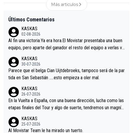
Más articulos
Últimos Comentarios
KASKAS
02-08-2026
Al fin una victoria.Ya era hora.El Movistar presentaba una buen
equipo, pero aparte del ganador el resto del equipo a verlas ve
nir.Repito aqui falta algo , y no es precisamente los corredore
KASKAS
s.La única buena noticia es la mejoría de Enric Más en San Seb
30-07-2026
astian.Si en la Vuelta a Burgos sigue la mejoría, podríamos ten
Parece que el belga Cian Uijtdebroeks, tampoco será de la par
er alguna sorpresa en la Vuelta.Ojalá.
tida en San Sebastián …..esto empieza a oler mal.
KASKAS
26-07-2026
En la Vuelta a España, con una buena dirección, lucha como las
etapas finales del Tour y algo de suerte, tendremos un magnífi
co resultado.Acepto apuestas………Suerte
KASKAS
25-07-2026
Al Movistar Team le ha mirado un tuerto.