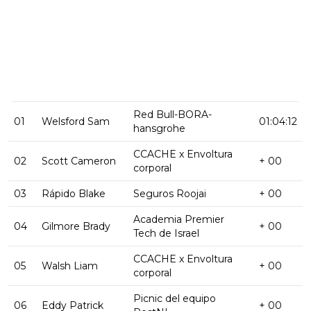
Red Bull-BORA-
01
Welsford Sam
01:04:12
hansgrohe
CCACHE x Envoltura
02
Scott Cameron
+ 00
corporal
03
Rápido Blake
Seguros Roojai
+ 00
Academia Premier
04
Gilmore Brady
+ 00
Tech de Israel
CCACHE x Envoltura
05
Walsh Liam
+ 00
corporal
Picnic del equipo
06
Eddy Patrick
+ 00