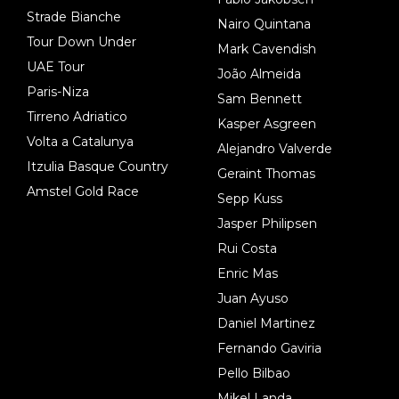
Strade Bianche
Nairo Quintana
Tour Down Under
Mark Cavendish
UAE Tour
João Almeida
Paris-Niza
Sam Bennett
Tirreno Adriatico
Kasper Asgreen
Volta a Catalunya
Alejandro Valverde
Itzulia Basque Country
Geraint Thomas
Amstel Gold Race
Sepp Kuss
Jasper Philipsen
Rui Costa
Enric Mas
Juan Ayuso
Daniel Martinez
Fernando Gaviria
Pello Bilbao
Mikel Landa