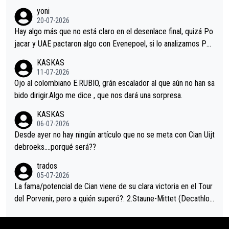
r volvió a atacarle en un descenso durante el Giro y Vingegaard
yoni
permaneció pegado a su rueda. Parecía increíble la forma en l
20-07-2026
a que era capaz de controlar el miedo", recordó."
Hay algo más que no está claro en el desenlace final, quizá Po
jacar y UAE pactaron algo con Evenepoel, si lo analizamos Poj
acar no sprintó a tope y de hecho los últimos metros entra cas
KASKAS
i sin pedalear, luego está el saludo con Evenepoel dándose la
11-07-2026
mano de una manera muy fraternal, más allá de los típicos toqu
Ojo al colombiano E.RUBIO, grán escalador al que aún no han sa
es en el hombro con que saludaba a Vingegard. Ahí hubo una in
bido dirigir.Algo me dice , que nos dará una sorpresa.
trahistoria que nunca sabremos. Quién mucho abarca poco apri
KASKAS
eta, a ver si por querer poner a Del Toro con calzador en posi
06-07-2026
ción de podio UAE y Pojacar se van complicar el tour.
Desde ayer no hay ningún artículo que no se meta con Cian Uijt
debroeks….porqué será??
trados
05-07-2026
La fama/potencial de Cian viene de su clara victoria en el Tour
del Porvenir, pero a quién superó?: 2.Staune-Mittet (Decathlon,
34º en el pasado Giro), 3.Hessmann (sí, Hessmann...), 4.Ryan (E
DF), 5.Piganzoli (Visma), 6.Fancellu (Ukyo), 7.Wilksch (Tudor),