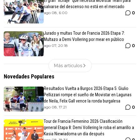
El gran "fichaje" que necesita Movistar Team para
salvarse del descenso no está en el mercado
0
ago 08, 6:00
Jurado y multas Tour de Francia 2026 Etapa 7:
Multazo a Demi Vollering por mear en público
0
ago 07, 20:18
Más articulos
Novedades Populares
Resultados Vuelta a Burgos 2026 Etapa 5: Giulio
Pellizzari rompe el sueño de Movistar en Lagunas
de Neila, Felix Gall vence la ronda burgalesa
0
ago 08, 17:21
Tour de Francia Femenino 2026 Clasificación
general Etapa 8: Demi Vollering le roba el amarillo a
Kasia Niewiadoma un día después
ago 08, 18:36