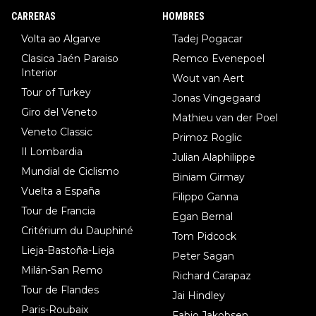
8.Lenny Martinez (Bahrein), 9. Van Belle (Visma), 10. Vacek (Li
CARRERAS
HOMBRES
dl). A tiempo vista se obtiene mucha información...
Volta ao Algarve
Tadej Pogacar
Clasica Jaén Paraiso
Remco Evenepoel
Interior
Wout van Aert
Tour of Turkey
Jonas Vingegaard
Giro del Veneto
Mathieu van der Poel
Veneto Classic
Primoz Roglic
Il Lombardia
Julian Alaphilippe
Mundial de Ciclismo
Biniam Girmay
Vuelta a España
Filippo Ganna
Tour de Francia
Egan Bernal
Critérium du Dauphiné
Tom Pidcock
Lieja-Bastoña-Lieja
Peter Sagan
Milán-San Remo
Richard Carapaz
Tour de Flandes
Jai Hindley
Paris-Roubaix
Fabio Jakobsen