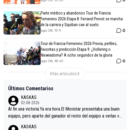
0
Parte médico y abandonos Tour de Francia
Femenino 2026 Etapa 8: Ferrand Prevot se marcha
de la carrera y Squiban cae al suelo
0
ago 08, 19:11
Tour de Francia Femenino 2026 Previa, perfiles,
favoritas y predicción Etapa 9: ¿Vollering o
Niewiadoma? A ocho segundos de la gloria
0
ago 08, 18:49
Más articulos
Últimos Comentarios
KASKAS
02-08-2026
Al fin una victoria.Ya era hora.El Movistar presentaba una buen
equipo, pero aparte del ganador el resto del equipo a verlas ve
nir.Repito aqui falta algo , y no es precisamente los corredore
KASKAS
s.La única buena noticia es la mejoría de Enric Más en San Seb