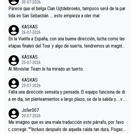
30-07-2026
astian.Si en la Vuelta a Burgos sigue la mejoría, podríamos ten
Parece que el belga Cian Uijtdebroeks, tampoco será de la par
er alguna sorpresa en la Vuelta.Ojalá.
tida en San Sebastián …..esto empieza a oler mal.
KASKAS
26-07-2026
En la Vuelta a España, con una buena dirección, lucha como las
etapas finales del Tour y algo de suerte, tendremos un magnífi
co resultado.Acepto apuestas………Suerte
KASKAS
25-07-2026
Al Movistar Team le ha mirado un tuerto.
KASKAS
23-07-2026
Falta una dirección sensata y pensada..El equipo funciona de di
a en dia, sin planteamientos a largo plazo, se da la salida y…..ve
remos qué pasa.Hecho de menos esos directores , Langarica,
Jofer007
Minguez, Velez etc etc.Me da pena vivir estos momentos tan
20-07-2026
tristes sin victorias.
Me imagino que es una mala traducción este párrafo, por favo
r, corregir. ""Incluso después de aquella caída tan dura, Pogaca