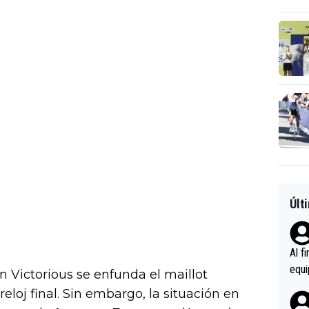
Últ
Al f
equi
n Victorious se enfunda el maillot
enir
reloj final. Sin embargo, la situación en
es.L