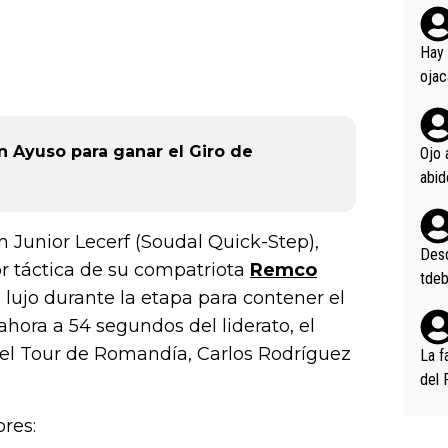
rd p
en l
Hay 
ojac
ojac
casi
la m
n Ayuso para ganar el Giro de
Ojo 
oque
na i
o ap
m Junior Lecerf (Soudal Quick-Step),
n po
Desde
or táctica de su compatriota
Remco
tdeb
 lujo durante la etapa para contener el
hora a 54 segundos del liderato, el
l Tour de Romandía, Carlos Rodríguez
La f
del 
n, 3
ores:
n (E