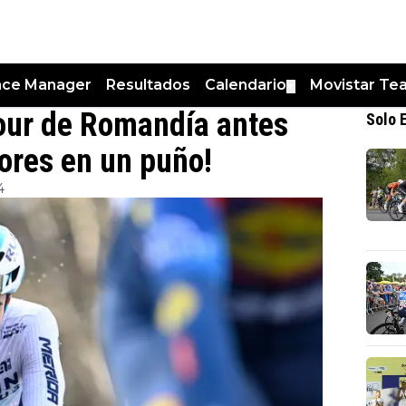
nce Manager
Resultados
Calendario
Movistar Te
▼
Tour de Romandía antes
Solo 
dores en un puño!
4