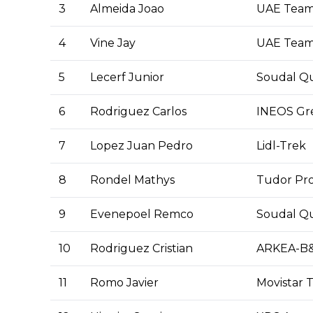
3
Almeida Joao
UAE Team
4
Vine Jay
UAE Team
5
Lecerf Junior
Soudal Qu
6
Rodriguez Carlos
INEOS Gr
7
Lopez Juan Pedro
Lidl-Trek
8
Rondel Mathys
Tudor Pro
9
Evenepoel Remco
Soudal Qu
10
Rodriguez Cristian
ARKEA-B
11
Romo Javier
Movistar 