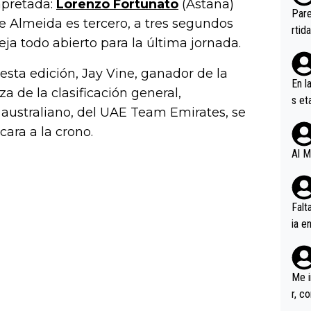
pretada:
Lorenzo Fortunato
(Astana)
ebas
Pare
e Almeida es tercero, a tres segundos
ener
rtid
ja todo abierto para la última jornada.
esta edición, Jay Vine, ganador de la
En l
za de la clasificación general,
s et
 australiano, del UAE Team Emirates, se
ífic
ra a la crono.
Al M
Falt
ia e
erem
a, M
an tr
Me i
r, c
ar v