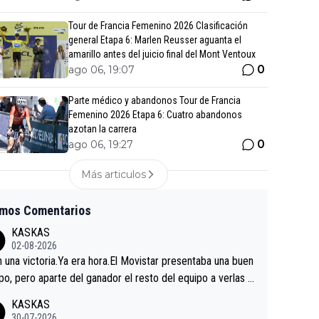
Tour de Francia Femenino 2026 Clasificación
general Etapa 6: Marlen Reusser aguanta el
amarillo antes del juicio final del Mont Ventoux
0
ago 06, 19:07
Parte médico y abandonos Tour de Francia
Femenino 2026 Etapa 6: Cuatro abandonos
azotan la carrera
0
ago 06, 19:27
Más articulos
imos Comentarios
KASKAS
02-08-2026
in una victoria.Ya era hora.El Movistar presentaba una buen
po, pero aparte del ganador el resto del equipo a verlas v
.Repito aqui falta algo , y no es precisamente los corredor
KASKAS
a única buena noticia es la mejoría de Enric Más en San S
30-07-2026