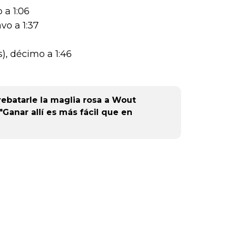
or),
 a 1:06
k (L
o a 1:37
), décimo a 1:46
rebatarle la maglia rosa a Wout
 "Ganar allí es más fácil que en