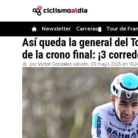
Newsletter
Carreras
Tour de Fra
▼
Así queda la general del 
de la crono final: ¡3 corre
por
Victor Gonzalez
sábado, 03 mayo 2025 en 16:2