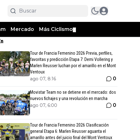
am
Mercado
Más Ciclismo
▼
En
Tour de Francia Femenino 2026 Previa, perfiles,
favoritas y predicción Etapa 7: Demi Vollering y
Marlen Reusser luchan por el amarillo en el Mont
Ventoux
0
ago 07, 8:16
Movistar Team no se detiene en el mercado: dos
nuevos fichajes y una revolución en marcha
0
ago 07, 6:00
Tour de Francia Femenino 2026 Clasificación
general Etapa 6: Marlen Reusser aguanta el
amarillo antes del juicio final del Mont Ventoux