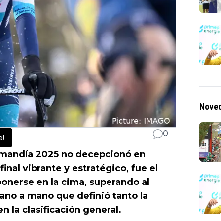
Noved
0
e!
omandía
2025 no decepcionó en
inal vibrante y estratégico, fue el
onerse en la cima, superando al
no a mano que definió tanto la
n la clasificación general.