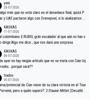
yoni
ermaneció pegado a su rueda. Parecía increíble la forma
20-07-2026
a que era capaz de controlar el miedo", recordó."
algo más que no está claro en el desenlace final, quizá P
ar y UAE pactaron algo con Evenepoel, si lo analizamos P
ar no sprintó a tope y de hecho los últimos metros entra
KASKAS
 sin pedalear, luego está el saludo con Evenepoel dándose
11-07-2026
ano de una manera muy fraternal, más allá de los típicos t
al colombiano E.RUBIO, grán escalador al que aún no han s
s en el hombro con que saludaba a Vingegard. Ahí hubo u
abido dirigir.Algo me dice , que nos dará una sorpresa.
ntrahistoria que nunca sabremos. Quién mucho abarca poc
KASKAS
rieta, a ver si por querer poner a Del Toro con calzador e
06-07-2026
sición de podio UAE y Pojacar se van complicar el tour.
 ayer no hay ningún artículo que no se meta con Cian Uij
roeks….porqué será??
trados
05-07-2026
ama/potencial de Cian viene de su clara victoria en el Tour
Porvenir, pero a quién superó?: 2.Staune-Mittet (Decathlo
4º en el pasado Giro), 3.Hessmann (sí, Hessmann...), 4.Rya
DF), 5.Piganzoli (Visma), 6.Fancellu (Ukyo), 7.Wilksch (Tud