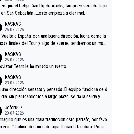
tian.Si en la Vuelta a Burgos sigue la mejoría, podríamos t
ce que el belga Cian Uijtdebroeks, tampoco será de la pa
 alguna sorpresa en la Vuelta.Ojalá.
a en San Sebastián …..esto empieza a oler mal.
KASKAS
26-07-2026
a Vuelta a España, con una buena dirección, lucha como la
apas finales del Tour y algo de suerte, tendremos un magn
o resultado.Acepto apuestas………Suerte
KASKAS
25-07-2026
ovistar Team le ha mirado un tuerto.
KASKAS
23-07-2026
a una dirección sensata y pensada..El equipo funciona de d
n dia, sin planteamientos a largo plazo, se da la salida y…..v
os qué pasa.Hecho de menos esos directores , Langaric
Jofer007
inguez, Velez etc etc.Me da pena vivir estos momentos t
20-07-2026
istes sin victorias.
magino que es una mala traducción este párrafo, por favo
orregir. ""Incluso después de aquella caída tan dura, Pogac
olvió a atacarle en un descenso durante el Giro y Vingegaa