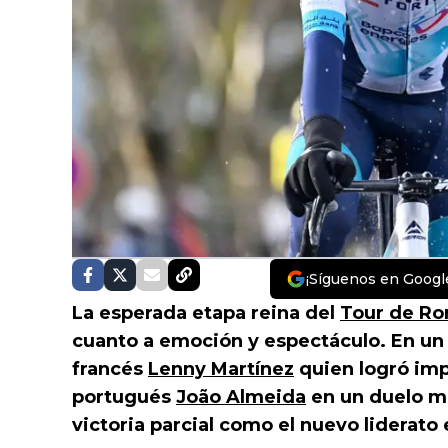
¡Síguenos en Googl
La esperada etapa reina del
Tour de R
cuanto a emoción y espectáculo. En un f
francés
Lenny Martínez
quien logró imp
portugués
João Almeida
en un duelo ma
victoria parcial como el nuevo liderato e