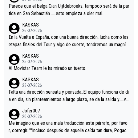
astian.Si en la Vuelta a Burgos sigue la mejoría, podríamos ten
Parece que el belga Cian Uijtdebroeks, tampoco será de la par
er alguna sorpresa en la Vuelta.Ojalá.
tida en San Sebastián …..esto empieza a oler mal.
KASKAS
26-07-2026
En la Vuelta a España, con una buena dirección, lucha como las
etapas finales del Tour y algo de suerte, tendremos un magnífi
co resultado.Acepto apuestas………Suerte
KASKAS
25-07-2026
Al Movistar Team le ha mirado un tuerto.
KASKAS
23-07-2026
Falta una dirección sensata y pensada..El equipo funciona de di
a en dia, sin planteamientos a largo plazo, se da la salida y…..ve
remos qué pasa.Hecho de menos esos directores , Langarica,
Jofer007
Minguez, Velez etc etc.Me da pena vivir estos momentos tan
20-07-2026
tristes sin victorias.
Me imagino que es una mala traducción este párrafo, por favo
r, corregir. ""Incluso después de aquella caída tan dura, Pogaca
r volvió a atacarle en un descenso durante el Giro y Vingegaard