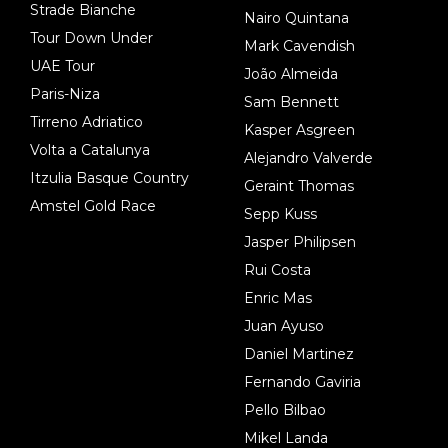
Strade Bianche
Nairo Quintana
Tour Down Under
Mark Cavendish
UAE Tour
João Almeida
Paris-Niza
Sam Bennett
Tirreno Adriatico
Kasper Asgreen
Volta a Catalunya
Alejandro Valverde
Itzulia Basque Country
Geraint Thomas
Amstel Gold Race
Sepp Kuss
Jasper Philipsen
Rui Costa
Enric Mas
Juan Ayuso
Daniel Martinez
Fernando Gaviria
Pello Bilbao
Mikel Landa