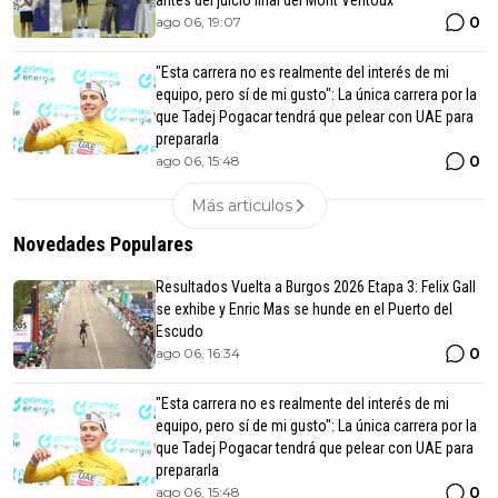
antes del juicio final del Mont Ventoux
0
ago 06, 19:07
"Esta carrera no es realmente del interés de mi
equipo, pero sí de mi gusto": La única carrera por la
que Tadej Pogacar tendrá que pelear con UAE para
prepararla
0
ago 06, 15:48
Más articulos
Novedades Populares
Resultados Vuelta a Burgos 2026 Etapa 3: Felix Gall
se exhibe y Enric Mas se hunde en el Puerto del
Escudo
0
ago 06, 16:34
"Esta carrera no es realmente del interés de mi
equipo, pero sí de mi gusto": La única carrera por la
que Tadej Pogacar tendrá que pelear con UAE para
prepararla
0
ago 06, 15:48