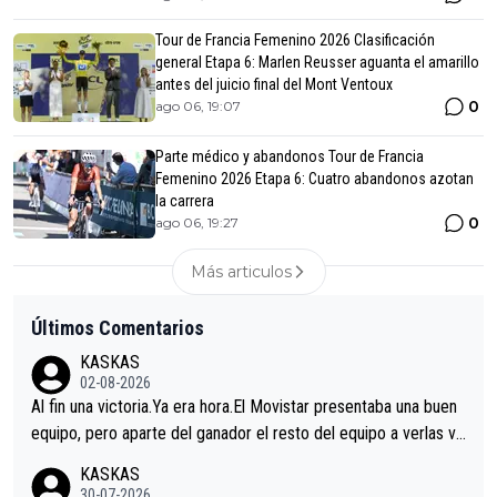
Tour de Francia Femenino 2026 Clasificación
general Etapa 6: Marlen Reusser aguanta el amarillo
antes del juicio final del Mont Ventoux
0
ago 06, 19:07
Parte médico y abandonos Tour de Francia
Femenino 2026 Etapa 6: Cuatro abandonos azotan
la carrera
0
ago 06, 19:27
Más articulos
Últimos Comentarios
KASKAS
02-08-2026
Al fin una victoria.Ya era hora.El Movistar presentaba una buen
equipo, pero aparte del ganador el resto del equipo a verlas ve
nir.Repito aqui falta algo , y no es precisamente los corredore
KASKAS
s.La única buena noticia es la mejoría de Enric Más en San Seb
30-07-2026