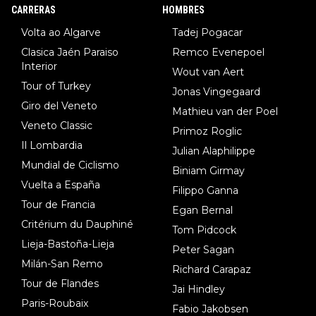
8.Lenny Martinez (Bahrein), 9. Van Belle (Visma), 10. Vacek (Li
CARRERAS
HOMBRES
dl). A tiempo vista se obtiene mucha información...
Volta ao Algarve
Tadej Pogacar
Clasica Jaén Paraiso
Remco Evenepoel
Interior
Wout van Aert
Tour of Turkey
Jonas Vingegaard
Giro del Veneto
Mathieu van der Poel
Veneto Classic
Primoz Roglic
Il Lombardia
Julian Alaphilippe
Mundial de Ciclismo
Biniam Girmay
Vuelta a España
Filippo Ganna
Tour de Francia
Egan Bernal
Critérium du Dauphiné
Tom Pidcock
Lieja-Bastoña-Lieja
Peter Sagan
Milán-San Remo
Richard Carapaz
Tour de Flandes
Jai Hindley
Paris-Roubaix
Fabio Jakobsen