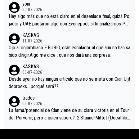
yoni
permaneció pegado a su rueda. Parecía increíble la forma en l
20-07-2026
a que era capaz de controlar el miedo", recordó."
Hay algo más que no está claro en el desenlace final, quizá Po
jacar y UAE pactaron algo con Evenepoel, si lo analizamos Poj
acar no sprintó a tope y de hecho los últimos metros entra cas
KASKAS
i sin pedalear, luego está el saludo con Evenepoel dándose la
11-07-2026
mano de una manera muy fraternal, más allá de los típicos toqu
Ojo al colombiano E.RUBIO, grán escalador al que aún no han sa
es en el hombro con que saludaba a Vingegard. Ahí hubo una in
bido dirigir.Algo me dice , que nos dará una sorpresa.
trahistoria que nunca sabremos. Quién mucho abarca poco apri
KASKAS
eta, a ver si por querer poner a Del Toro con calzador en posi
06-07-2026
ción de podio UAE y Pojacar se van complicar el tour.
Desde ayer no hay ningún artículo que no se meta con Cian Uijt
debroeks….porqué será??
trados
05-07-2026
La fama/potencial de Cian viene de su clara victoria en el Tour
del Porvenir, pero a quién superó?: 2.Staune-Mittet (Decathlon,
34º en el pasado Giro), 3.Hessmann (sí, Hessmann...), 4.Ryan (E
DF), 5.Piganzoli (Visma), 6.Fancellu (Ukyo), 7.Wilksch (Tudor),