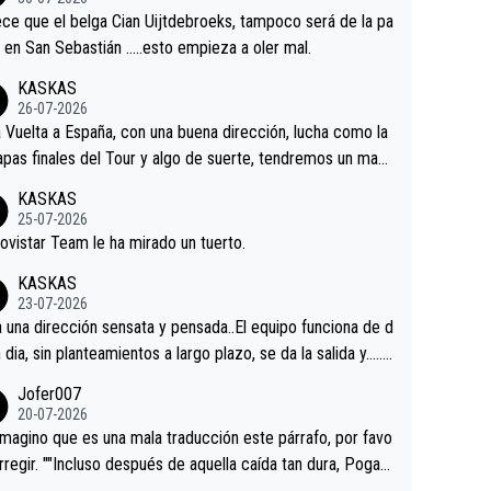
tian.Si en la Vuelta a Burgos sigue la mejoría, podríamos t
ce que el belga Cian Uijtdebroeks, tampoco será de la pa
 alguna sorpresa en la Vuelta.Ojalá.
a en San Sebastián …..esto empieza a oler mal.
KASKAS
26-07-2026
a Vuelta a España, con una buena dirección, lucha como la
apas finales del Tour y algo de suerte, tendremos un magn
o resultado.Acepto apuestas………Suerte
KASKAS
25-07-2026
ovistar Team le ha mirado un tuerto.
KASKAS
23-07-2026
a una dirección sensata y pensada..El equipo funciona de d
n dia, sin planteamientos a largo plazo, se da la salida y…..v
os qué pasa.Hecho de menos esos directores , Langaric
Jofer007
inguez, Velez etc etc.Me da pena vivir estos momentos t
20-07-2026
istes sin victorias.
magino que es una mala traducción este párrafo, por favo
orregir. ""Incluso después de aquella caída tan dura, Pogac
olvió a atacarle en un descenso durante el Giro y Vingegaa