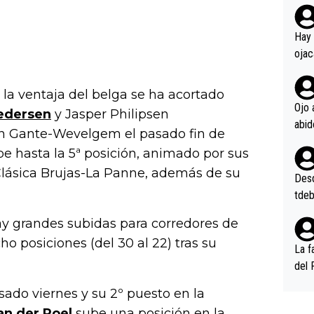
rd p
en l
Hay 
ojac
ojac
casi
 la ventaja del belga se ha acortado
la m
Ojo 
edersen
y Jasper Philipsen
oque
en Gante-Wevelgem el pasado fin de
na i
e hasta la 5ª posición, animado por sus
o ap
n po
Clásica Brujas-La Panne, además de su
Desde
tdeb
hay grandes subidas para corredores de
ho posiciones (del 30 al 22) tras su
La f
del 
n, 3
asado viernes y su 2º puesto en la
n (E
an der Poel
sube una posición en la