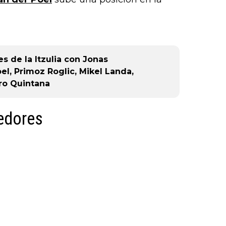
or),
k (L
es de la Itzulia con Jonas
, Primoz Roglic, Mikel Landa,
ro Quintana
edores