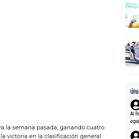
Últ
Al f
equi
ya la semana pasada, ganando cuatro
enir
a victoria en la clasificación general
es.L