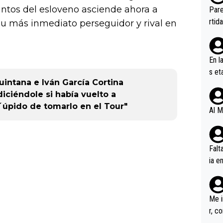
ebas
untos del esloveno asciende ahora a
Pare
ener
rtid
 su más inmediato perseguidor y rival en
En l
s et
uintana e Iván García Cortina
ífic
iciéndole si había vuelto a
´úpido de tomarlo en el Tour"
Al M
Falt
ia e
erem
a, M
an tr
Me i
r, c
ar v