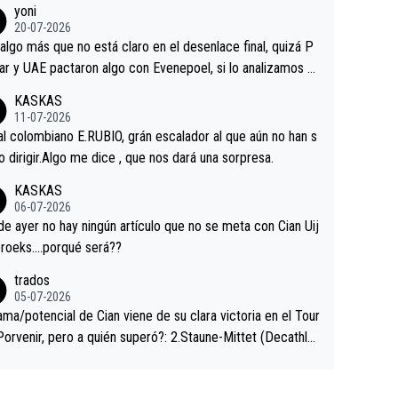
yoni
ermaneció pegado a su rueda. Parecía increíble la forma
20-07-2026
a que era capaz de controlar el miedo", recordó."
algo más que no está claro en el desenlace final, quizá P
ar y UAE pactaron algo con Evenepoel, si lo analizamos P
ar no sprintó a tope y de hecho los últimos metros entra
KASKAS
 sin pedalear, luego está el saludo con Evenepoel dándose
11-07-2026
ano de una manera muy fraternal, más allá de los típicos t
al colombiano E.RUBIO, grán escalador al que aún no han s
s en el hombro con que saludaba a Vingegard. Ahí hubo u
abido dirigir.Algo me dice , que nos dará una sorpresa.
ntrahistoria que nunca sabremos. Quién mucho abarca poc
KASKAS
rieta, a ver si por querer poner a Del Toro con calzador e
06-07-2026
sición de podio UAE y Pojacar se van complicar el tour.
 ayer no hay ningún artículo que no se meta con Cian Uij
roeks….porqué será??
trados
05-07-2026
ama/potencial de Cian viene de su clara victoria en el Tour
Porvenir, pero a quién superó?: 2.Staune-Mittet (Decathlo
4º en el pasado Giro), 3.Hessmann (sí, Hessmann...), 4.Rya
DF), 5.Piganzoli (Visma), 6.Fancellu (Ukyo), 7.Wilksch (Tud