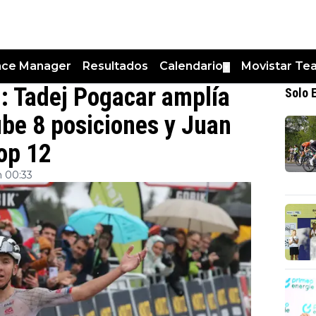
nce Manager
Resultados
Calendario
Movistar Te
▼
: Tadej Pogacar amplía
Solo 
ube 8 posiciones y Juan
op 12
n 00:33