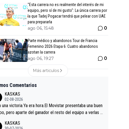
"Esta carrera no es realmente del interés de mi
equipo, pero sí de mi gusto": La única carrera por
la que Tadej Pogacar tendrá que pelear con UAE
para prepararla
0
ago 06, 15:48
Parte médico y abandonos Tour de Francia
Femenino 2026 Etapa 6: Cuatro abandonos
azotan la carrera
0
ago 06, 19:27
Más articulos
imos Comentarios
KASKAS
02-08-2026
in una victoria.Ya era hora.El Movistar presentaba una buen
po, pero aparte del ganador el resto del equipo a verlas v
.Repito aqui falta algo , y no es precisamente los corredor
KASKAS
a única buena noticia es la mejoría de Enric Más en San S
30-07-2026