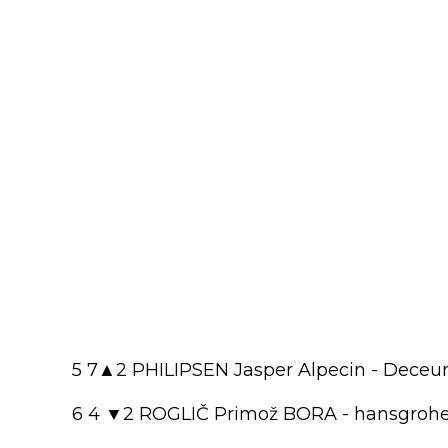
5 7▲2 PHILIPSEN Jasper Alpecin - Deceu
6 4 ▼2 ROGLIČ Primož BORA - hansgrohe