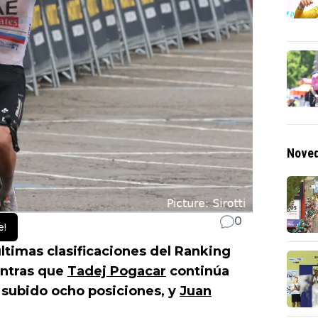
Noved
0
e!
últimas clasificaciones del Ranking
entras que
Tadej Pogacar
continúa
subido ocho posiciones, y
Juan