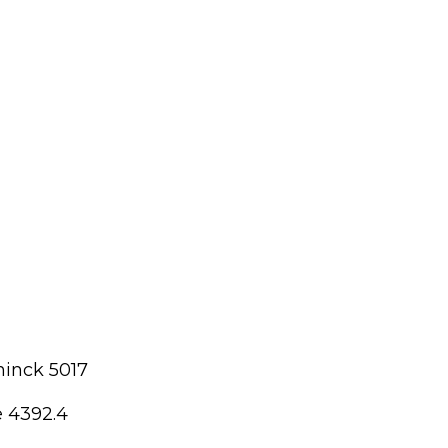
ninck 5017
 4392.4