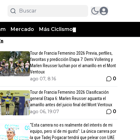
am
Mercado
Más Ciclismo
▼
En
Tour de Francia Femenino 2026 Previa, perfiles,
favoritas y predicción Etapa 7: Demi Vollering y
Marlen Reusser luchan por el amarillo en el Mont
Ventoux
0
ago 07, 8:16
Tour de Francia Femenino 2026 Clasificación
general Etapa 6: Marlen Reusser aguanta el
amarillo antes del juicio final del Mont Ventoux
0
ago 06, 19:07
"Esta carrera no es realmente del interés de mi
equipo, pero sí de mi gusto": La única carrera por
la que Tadej Pogacar tendrá que pelear con UAE