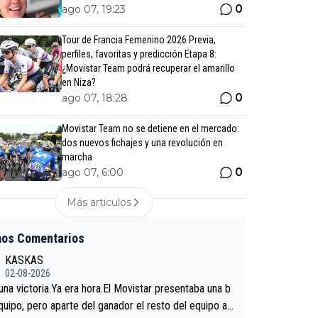
0
ago 07, 19:23
Tour de Francia Femenino 2026 Previa,
perfiles, favoritas y predicción Etapa 8:
¿Movistar Team podrá recuperar el amarillo
en Niza?
0
ago 07, 18:28
Movistar Team no se detiene en el mercado:
dos nuevos fichajes y una revolución en
marcha
0
ago 07, 6:00
Más articulos
mos Comentarios
KASKAS
02-08-2026
 una victoria.Ya era hora.El Movistar presentaba una b
quipo, pero aparte del ganador el resto del equipo a