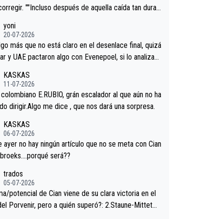
corregir. ""Incluso después de aquella caída tan dura,
ar volvió a atacarle en un descenso durante el Giro y
yoni
gaard permaneció pegado a su rueda. Parecía increí
20-07-2026
 forma en la que era capaz de controlar el miedo", re
lgo más que no está claro en el desenlace final, quizá
."
ar y UAE pactaron algo con Evenepoel, si lo analizam
jacar no sprintó a tope y de hecho los últimos metro
KASKAS
ra casi sin pedalear, luego está el saludo con Evenepo
11-07-2026
ndose la mano de una manera muy fraternal, más allá
l colombiano E.RUBIO, grán escalador al que aún no ha
s típicos toques en el hombro con que saludaba a Vin
n sabido dirigir.Algo me dice , que nos dará una sorpresa.
d. Ahí hubo una intrahistoria que nunca sabremos. Qui
KASKAS
cho abarca poco aprieta, a ver si por querer poner a
06-07-2026
oro con calzador en posición de podio UAE y Pojacar
ayer no hay ningún artículo que no se meta con Cian
 complicar el tour.
ebroeks….porqué será??
trados
05-07-2026
a/potencial de Cian viene de su clara victoria en el
del Porvenir, pero a quién superó?: 2.Staune-Mittet
thlon, 34º en el pasado Giro), 3.Hessmann (sí, Hessm