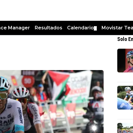
nce Manager
Resultados
Calendario
Movistar Te
▼
Solo E