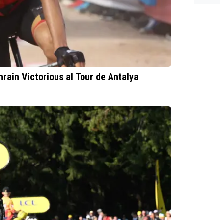
ann...
7.Wilk
(Vism
inform
hrain Victorious al Tour de Antalya