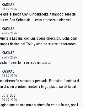
 venir.Repito aqui falta algo , y no es precisamente lo
KASKAS
redores.La única buena noticia es la mejoría de Enric
30-07-2026
n San Sebastian.Si en la Vuelta a Burgos sigue la mej
e que el belga Cian Uijtdebroeks, tampoco será de l
podríamos tener alguna sorpresa en la Vuelta.Ojalá.
tida en San Sebastián …..esto empieza a oler mal.
KASKAS
26-07-2026
 Vuelta a España, con una buena dirección, lucha com
 etapas finales del Tour y algo de suerte, tendremos u
nífico resultado.Acepto apuestas………Suerte
KASKAS
25-07-2026
vistar Team le ha mirado un tuerto.
KASKAS
23-07-2026
 una dirección sensata y pensada..El equipo funciona d
en dia, sin planteamientos a largo plazo, se da la salid
.veremos qué pasa.Hecho de menos esos directores ,
Jofer007
rica, Minguez, Velez etc etc.Me da pena vivir estos
20-07-2026
os tan tristes sin victorias.
agino que es una mala traducción este párrafo, por f