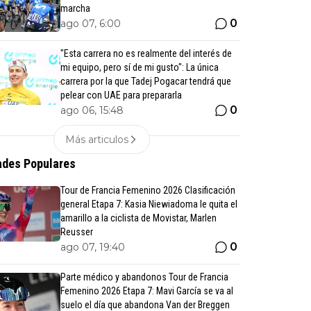
marcha
0
ago 07, 6:00
"Esta carrera no es realmente del interés de
mi equipo, pero sí de mi gusto": La única
carrera por la que Tadej Pogacar tendrá que
pelear con UAE para prepararla
0
ago 06, 15:48
Más articulos
des Populares
Tour de Francia Femenino 2026 Clasificación
general Etapa 7: Kasia Niewiadoma le quita el
amarillo a la ciclista de Movistar, Marlen
Reusser
0
ago 07, 19:40
Parte médico y abandonos Tour de Francia
Femenino 2026 Etapa 7: Mavi García se va al
suelo el día que abandona Van der Breggen