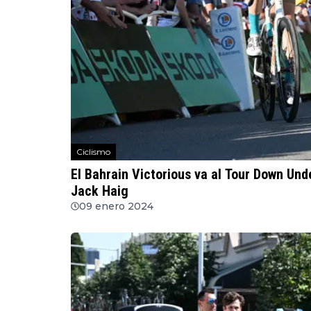
Ciclismo
El Bahrain Victorious va al Tour Down Un
Jack Haig
09 enero 2024