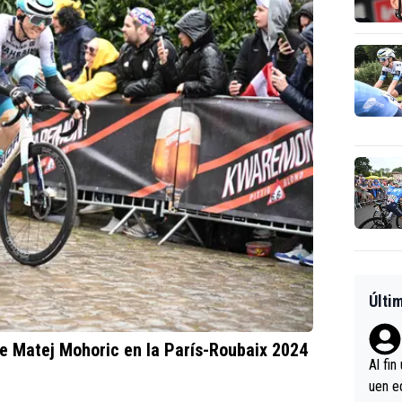
Últi
de Matej Mohoric en la París-Roubaix 2024
Al fin
uen e