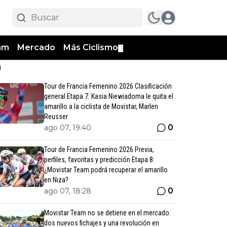
am
Mercado
Más Ciclismo
▼
n
Tour de Francia Femenino 2026 Clasificación
general Etapa 7: Kasia Niewiadoma le quita el
amarillo a la ciclista de Movistar, Marlen
Reusser
0
ago 07, 19:40
Tour de Francia Femenino 2026 Previa,
perfiles, favoritas y predicción Etapa 8:
¿Movistar Team podrá recuperar el amarillo
en Niza?
0
ago 07, 18:28
Movistar Team no se detiene en el mercado:
dos nuevos fichajes y una revolución en